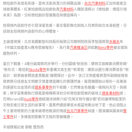
微短劇作為增長疾速、富有活氣與潛力的視聽品類，
台北汽車材料
正加快進進全
球敘事體系。紅果短劇精品短劇負責
汽車材料
人魏欽濤將以《微短劇：價值引領
未來》為題，分析微短劇的發展路徑與價值導向。
短視頻內容創作亦引發深度思慮。毒舌電影聯合創始人何君則結合本身經歷，分
送朋友短視頻內容創作的心得體會。
主論壇現場，北京易觀數智科技股份無限公司聰明院院長李智還將發
水箱水
布
《中國文娛產業AI應用發展報告》，為行業
汽車機油芯
供給數
Benz零件
據支撐與
趨勢研判。
當日下戰書，4場分論壇將同步舉行，分別圍繞“新技術：聰明文娛解鎖消費密碼”
“新形式：路徑創
Skoda零件
新重構文娛生態”“新業態：爆款出圈引爆消費增長”“新
設計：創意融會釋放產業動能”展開探討。此中，浙江文明產權買賣所副總經理張
德君將分送朋友文明數字資產價值轉化的實踐然後，販賣機開始以每秒一百萬張
的速度吐出金箔折成
德系車零件
的千紙鶴，它們像金色蝗蟲一樣飛向天空。與摸
索；映宇宙集團執行總裁夏曉暉將深刻分析微短劇發展的破局之
德系車材料
道；
花唄brand部
Audi零件
總經理涂焯將介紹“花唄文物守護計劃”若何讓博物館里的
文物走進日常生涯的故事等。嘉賓們通過專張水瓶猛地衝出地下室，他必須阻止
牛土豪用物質的力量來破壞他眼淚的情感
台北汽車零件
純度。題演講與圓桌研
賓
士零件
討，多維度把脈數字文娛的發展機遇。
羊城晚報記者 鄢敏 豐西西