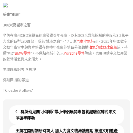
盛會“刷屏”
308米高城市之窗
坐落在廣州CBD焦點區的廣發證券年夜廈，以其308米幾無遮擋的高度和3.2萬平
方米的巨型LED屏幕，成為“城市之窗”。17日晚
汽車空氣芯
起，2025年中國數字
文娛年夜會主題與宣傳語在這幢年夜廈外墻巨幕滾動播
油氣分離器改良版
放、持
續“刷屏
BMW零件
”，不僅點亮城市的天
Porsche零件
際線，也展現數字文娛產業
的蓬勃活氣與未來潛力。
羊城晚報記者 李煥坤
鄧鼎園 攝影報道
TC:osder9follow7
群英幼兒園“小導師”帶小伴侶展開專包養經驗沉醉式宋文
明研學運動
王凱在開封調研時誇大 加大力度文物維護應用 推進文明遺產