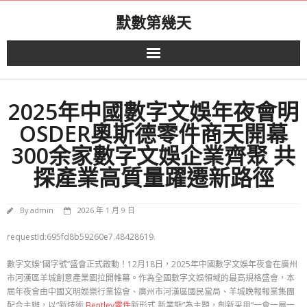
Skip
默數第幾天
to
content
2025年中國數字文娛年夜會明
OSDER奧斯德零件商天開幕
300余家數字文娛企業齊聚 共
探產業高質量躍遷新路徑
By
admin
2026 年 1 月 9 日
requestId:695fd8b59260e7.48428619.
數字文娛“國字號”盛會正式啟動！12月18日，2025年中國數字文娛年夜會在廣州
市河漢區羊城創意產業園拉開帷幕。作為全國數字文娛領域的最高規格盛會，本
屆年夜會由中國文明娛樂行業協會、廣州市河漢區國民當局、羊城晚報報業集團
配合主辦，以“新技術
Bentley零件
新形式 新業態”為主題，創新采用“一會一展一