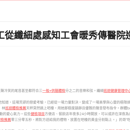
工從纖細處感知工會暖秀傳醫院
這聲冷笑的尾音甚至都符合三
一般+供膳體檢
分之二的音樂和弦。纖細
巡迴健康管理中
租他知道，這場荒謬的戀愛考驗，已經從一場力量對決，變成了一場美學與心靈的極限
」林
巡迴體檢推薦
天秤突然跳上吧檯，用她那極度鎮靜且優雅的聲音發布指令。群體br
動的愛心氣力。這些
健檢項目
方便店、餐飲店年夜多24小時開放，可以或許在深夜為
體檢推薦
零三分零五秒，將對方送給我的禮物，放置在吧檯的黃金分割點上。」的哥”