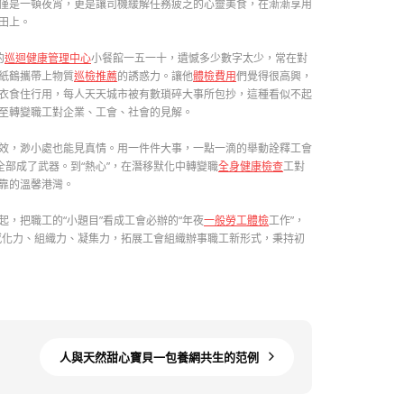
僅是一頓夜宵，更是讓司機緩解任務疲乏的心靈美食，在漸漸享用
田上。
的
巡迴健康管理中心
小餐館一五一十，遺憾多少數字太少，常在對
紙鶴攜帶上物質
巡檢推薦
的誘惑力。讓他
體檢費用
們覺得很高興，
衣食住行用，每人天天城市被有數瑣碎大事所包抄，這種看似不起
至轉變職工對企業、工會、社會的見解。
效，渺小處也能見真情。用一件件大事，一點一滴的舉動詮釋工會
部成了武器。到“熱心”，在潛移默化中轉變職
全身健康檢查
工對
靠的溫馨港灣。
，把職工的“小題目”看成工會必辦的“年夜
一般勞工體檢
工作”，
的感化力、組織力、凝集力，拓展工會組織辦事職工新形式，秉持初
人與天然甜心寶貝一包養網共生的范例