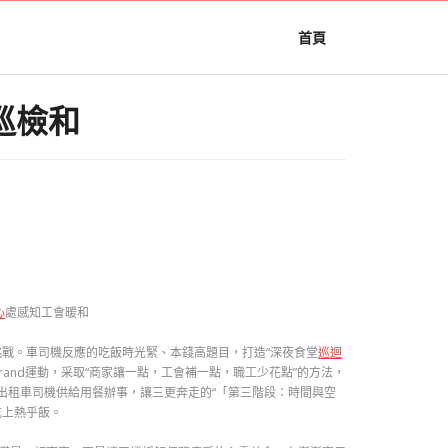
首頁
巡檢和
心
處感知工會暖和
挑戰。車司機反應的吃飯時光緊、本錢高題目，打造“深夜食堂
巡迴
and運動，采取“商家讓一點，工會補一點，職工少花點”的方法，
出租車司機供給用餐辦事，讓三更奔走的“「第三階段：時間與空
吃上熱乎飯。