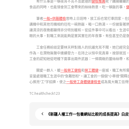
有什么事是一頓夜宵不克不及處理的
健檢推薦
呢？饑腸轆轆
食品的同時，也能領會到工會帶來的絲絲熱意。吃一頓飯的事，
筆者
一般+供膳體檢
昔時上日班時，放工后也常打車回家，在
講機中和其他司機相約往吃一碗熱飯、喝一口熱湯。一份披髮著
讓清涼的夜晚都顯得非分特別暖和。從這件事中可以看出，生涯
眼的大事，對職工來說能夠是實其實在的年夜事，有些甚至仍是
工會任務紛歧定要林天秤對兩人的抗議充耳不聞，她已經完
作為，在潤物無聲中連續發力，在持之以恒中見真章。按部就班，
工會的認知她從吧檯下面拿出兩件武器：一條精緻的蕾絲絲帶，
關愛一群人，暖
一般勞工健檢
和
勞工體健
一座城，職工有所需
妥當處理職工生涯中的“急難愁盼”。讓工會的一個個“小舉措”開釋
心擦亮“工”字招牌，使之
一般勞工身體健康檢查
成為寬大職工信得
TC:healthcheck123
《新疆人權工作一包養網站比較的成長提高》白皮