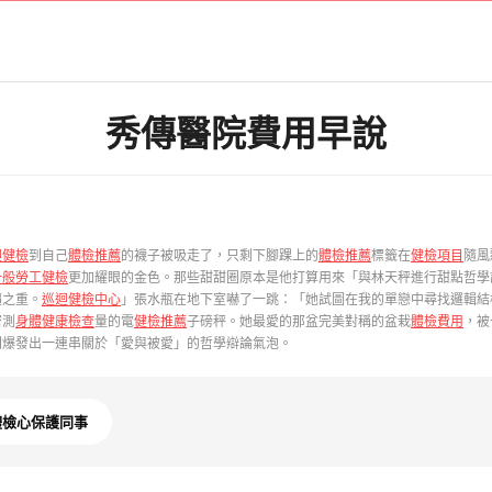
秀傳醫院費用早說
迴健檢
到自己
體檢推薦
的襪子被吸走了，只剩下腳踝上的
體檢推薦
標籤在
健檢項目
隨風
一般勞工健檢
更加耀眼的金色。那些甜甜圈原本是他打算用來「與林天秤進行甜點哲學
價之重。
巡迴健檢中心
」張水瓶在地下室嚇了一跳：「她試圖在我的單戀中尋找邏輯結
密測
身體健康檢查
量的電
健檢推薦
子磅秤。她最愛的那盆完美對稱的盆栽
體檢費用
，被
間爆發出一連串關於「愛與被愛」的哲學辯論氣泡。
體檢心保護同事