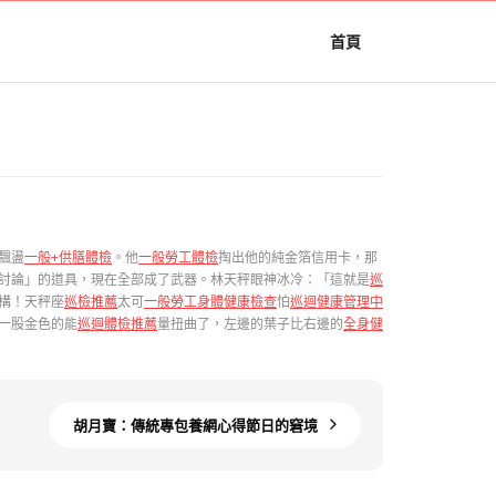
首頁
飄盪
一般+供膳體檢
。他
一般勞工體檢
掏出他的純金箔信用卡，那
討論」的道具，現在全部成了武器。林天秤眼神冰冷：「這就是
巡
構！天秤座
巡檢推薦
太可
一般勞工身體健康檢查
怕
巡迴健康管理中
一股金色的能
巡迴體檢推薦
量扭曲了，左邊的葉子比右邊的
全身健
胡月寶：傳統專包養網心得節日的窘境