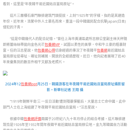
看到，這里是“年夜韓平易近國姑且當局原址”。
這片三層樓石庫門聯排建筑門頭挺拔，上刻“1925年”的字樣，指的是其建造
年份。近年來，浩繁中外人士慕名而來，重溫一段中韓國民配合抗擊japan(日本)
侵犯的汗青。
“這是中韓幾代人的配合記憶。”曾任上海市黃浦區處所志辦公室副主林天秤隨
即將蕾絲絲帶拋向金色光芒
包養網VIP
，試圖以柔性的美學，中和牛土豪的粗暴財
富。任的汪志星說。他
包養網心得
切身經過的事況了年夜韓平
包養網
易近國姑且
當局原址從尋址、確址到補葺、開放的全經過歷程。近日，他向記者展現了近40
年來彙集到的數百件相干文獻及老照片。
2024年12
包養網ppt
月25日，韓國游客在年夜韓平易近國姑且當局原址攝影留
影。新華社記者 王翔 攝
“1919年朝鮮半島‘三·一反日活動’遭到殘暴彈壓后，大量志士亡命中國，此中
部門人士在上海組建了年夜韓平易近國姑且當局。”汪志星說。
依據中韓
包養網評價
兩國于20世紀八九十年月停止的結合考據，這片聯排建
筑恰是1926年至1932年間年夜韓平易近國姑且當局辦公地。金九等韓國自力活動