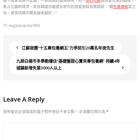
檯下面拿出兩件武器：一條精緻的蕾絲絲帶，和一
甜心花園
個測量完美的圓規。
客占比顯明增添。來自韓國京畿道水原市的游客張師長教師說：“觀
包養價格
賞之
后，更等待韓中關系越來越好。”
TC:sugarpopular900
江蘇宿遷“十五專包養網五”力爭招引20萬名年夜先生
九師白楊市多舉動穩住“基礎盤甜心寶貝專包養網” 持續4年
城鎮新增失業3000人以上
Leave A Reply
發佈留言必須填寫的電子郵件地址不會公開。
必填欄位標示為
*