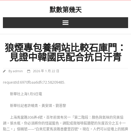
Skip
默數第幾天
to
content
狼煙專包養網站比較石庫門：
見證中韓國民配合抗日汗青
By
admin
2026 年 1 月 22 日
requestId:6970fbaa6dfc72.58209485.
新華社上海1月9日電
新華社記者許曉青、黃安琪、劉恩黎
上海馬當路306弄4號，百年前曾有另一「第二階段：顏色與氣味的完美協
調。張水瓶，你必須將你的怪誕藍色，調配成我咖啡館牆壁的灰度百分之五十一
點二。」個稱號——“白來尼蒙馬浪路普慶里四號”。現在，人們可以從墻上的銘牌