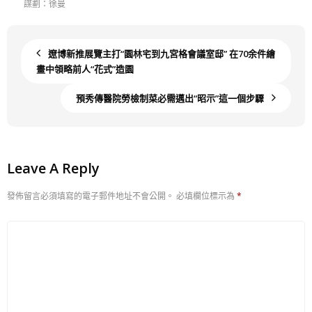
謀劃：徐曼
遼博新推展覽主打“園林宅到九宮格會議室邸” 在70余件繪
畫中領略前人“花式”造園
預秀傳醫院勞檢制菜必需邁出“昭示”這一個步驟
Leave A Reply
發佈留言必須填寫的電子郵件地址不會公開。
必填欄位標示為
*