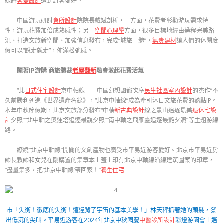
線路
客變設計
遭到游客愛好。
中國游玩研討
會所設計
院院長戴斌剖析，一方面，花費者彰顯游玩需求特
性，游玩花費加倍成熟感性；另一
空間心理學
方面，很多目標地經由過程完美路
況、打造文旅新空間、加強信息發布，完成“城旅一體”，
無毒建材
讓人們的休閑度
假可以“說走就走”，佈滿松弛感。
隨著IP游購 商旅體裁
老屋翻新
融會激起花費活氣
“北
日式住宅設計
京中軸線——中國幻想國都次序
民生社區室內設計
的杰作”不
久前勝利列進《世界遺產名錄》，“北京中軸線”成為牽引沐日文旅花費的熱點IP。
本年中秋節假期，北京文旅部分發布“中軸
新古典設計
線之景山追逐最美
退休宅設
計
夕照”“北中軸之奧運塔追逐最靚夕照”“南中軸之飛雁臺追逐最艷夕照”等主題游線
路。
繚繞“北京中軸線”開闢的文創產物也廣受市平易近游客愛好。北京市平易近房
師長教師和女兒在剛購置的集章本上蓋上印有北京中軸線沿線建筑圖案的印章，
“盡量集多，把‘北京中軸線’帶回家！”
養生住宅
市「失衡！徹底的失衡！這違背了宇宙的基本美學！」林天秤抓著她的頭髮，發
出低沉的尖叫。平易近游客在2024年北京中秋國慶
中醫診所設計
彩燈游園會上選