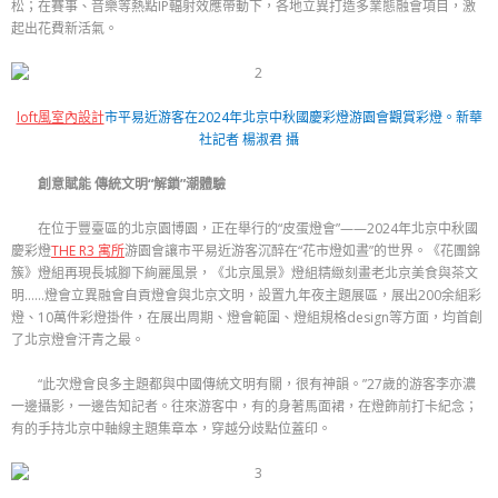
松；在賽事、音樂等熱點IP輻射效應帶動下，各地立異打造多業態融會項目，激
起出花費新活氣。
loft風室內設計
市平易近游客在2024年北京中秋國慶彩燈游園會觀賞彩燈。新華
社記者 楊淑君 攝
創意賦能 傳統文明“解鎖”潮體驗
在位于豐臺區的北京園博園，正在舉行的“皮蛋燈會”——2024年北京中秋國
慶彩燈
THE R3 寓所
游園會讓市平易近游客沉醉在“花市燈如晝”的世界。《花團錦
簇》燈組再現長城腳下絢麗風景，《北京風景》燈組精緻刻畫老北京美食與茶文
明……燈會立異融會自貢燈會與北京文明，設置九年夜主題展區，展出200余組彩
燈、10萬件彩燈掛件，在展出周期、燈會範圍、燈組規格design等方面，均首創
了北京燈會汗青之最。
“此次燈會良多主題都與中國傳統文明有關，很有神韻。”27歲的游客李亦濃
一邊攝影，一邊告知記者。往來游客中，有的身著馬面裙，在燈飾前打卡紀念；
有的手持北京中軸線主題集章本，穿越分歧點位蓋印。