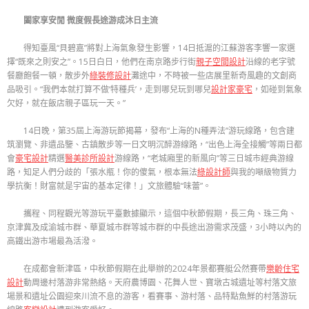
闔家享安閒 微度假長途游成沐日主流
得知臺風“貝碧嘉”將對上海氣象發生影響，14日抵滬的江蘇游客李響一家選
擇“既來之則安之”。15日白日，他們在南京路步行街
親子空間設計
沿線的老字號
餐廳飽餐一頓，散步外
綠裝修設計
灘途中，不時被一些店展里新奇風趣的文創商
品吸引。“我們本就打算不做‘特種兵’，走到哪兒玩到哪兒
設計家豪宅
，如碰到氣象
欠好，就在飯店親子區玩一天。”
14日晚，第35屆上海游玩節揭幕，發布“上海的N種弄法”游玩線路，包含建
筑瀏覽、非遺品鑒、古鎮散步等一日文明沉醉游線路，“出色上海全接觸”等兩日都
會
豪宅設計
精選
醫美診所設計
游線路，“老城廂里的新風向”等三日城市經典游線
路，知足人們分歧的「張水瓶！你的傻氣，根本無法
綠設計師
與我的噸級物質力
學抗衡！財富就是宇宙的基本定律！」文旅體驗“味蕾”。
攜程、同程觀光等游玩平臺數據顯示，這個中秋節假期，長三角、珠三角、
京津冀及成渝城市群、華夏城市群等城市群的中長途出游需求茂盛，3小時以內的
高鐵出游市場最為活潑。
在成都會新津區，中秋節假期在此舉辦的2024年景都賽艇公然賽帶
樂齡住宅
設計
動周邊村落游非常熱絡。天府農博園、花舞人世、寶墩古城遺址等村落文旅
場景和遺址公園迎來川流不息的游客，看賽事、游村落、品特點魚鮮的村落游玩