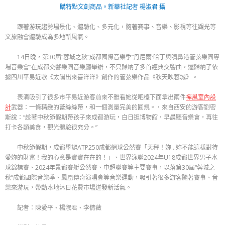
購特點文創商品。新華社記者 楊淑君 攝
跟著游玩趨勢場景化、體驗化、多元化，隨著賽事、音樂、影視等往觀光等
文旅融會體驗成為多地新風氣。
14日晚，第30屆“蓉城之秋”成都國際音樂季“丹尼爾·哈丁與噴鼻港管弦樂團專
場音樂會”在成都交響樂團音樂廳舉辦，不只歸納了多首經典交響曲，還歸納了依
據四川平易近歌《太陽出來喜洋洋》創作的管弦樂作品《秋天映蓉城》。
表演吸引了很多市平易近游客前來不雅看她從吧檯下面拿出兩件
禪風室內設
計
武器：一條精緻的蕾絲絲帶，和一個測量完美的圓規。，來自西安的游客劉密
斯說：“趁著中秋節假期帶孩子來成都游玩，白日逛博物館，早晨聽音樂會，再往
打卡各類美食，觀光體驗很充分。”
中秋節假期，成都舉辦ATP250成都網球公然賽「天秤！妳…妳不能這樣對待
愛妳的財富！我的心意是實實在在的！」、世界泳聯2024年U18成都世界男子水
球錦標賽、2024年景都賽艇公然賽、中超聯賽等主要賽事，以落第30屆“蓉城之
秋”成都國際音樂季、鳳凰傳奇演唱會等音樂運動，吸引著很多游客隨著賽事、音
樂來游玩，帶動本地沐日花費市場迸發新活氣。
記者：陳愛平、楊淑君、李倩薇