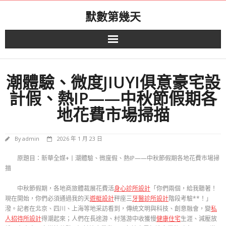
Skip
默數第幾天
to
content
潮體驗、微度JIUYI俱意豪宅設
計假、熱IP——中秋節假期各
地花費市場掃描
By
admin
2026 年 1 月 23 日
原題目：新華全媒+丨潮體驗、微度假、熱IP——中秋節假期各地花費市場掃
描
中秋節假期，各地商旅體裁展花費活
身心診所設計
「你們兩個，給我聽著！
現在開始，你們必須通過我的天
遊艇設計
秤座三
牙醫診所設計
階段考驗**！」
潑。記者在北京、四川、上海等地采訪看到，傳統文明與科技、創意融會，變
私
人招待所設計
得潮起來；人們在長途游、村落游中收獲慢
健康住宅
生涯、減壓放