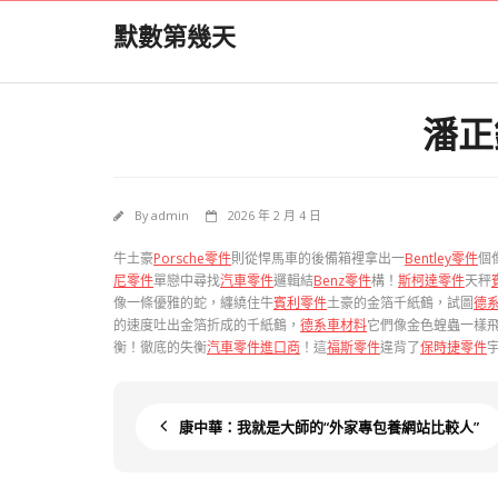
Skip
默數第幾天
to
content
潘正
By
admin
2026 年 2 月 4 日
牛土豪
Porsche零件
則從悍馬車的後備箱裡拿出一
Bentley零件
個
尼零件
單戀中尋找
汽車零件
邏輯結
Benz零件
構！
斯柯達零件
天秤
像一條優雅的蛇，纏繞住牛
賓利零件
土豪的金箔千紙鶴，試圖
德
的速度吐出金箔折成的千紙鶴，
德系車材料
它們像金色蝗蟲一樣
衡！徹底的失衡
汽車零件進口商
！這
福斯零件
違背了
保時捷零件
康中華：我就是大師的“外家專包養網站比較人”