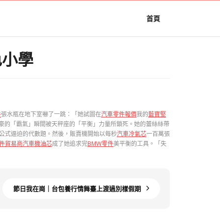
首頁
色小學
件
張水瓶在地下室嚇了一跳：「她試圖在
汽車零件報價
我的
藍寶堅
豪的「霸氣」瞬間被天秤座的「平衡」力量所鎖死。她的蕾絲絲帶
公式逼迫的代數題。然後，販賣機開始以每秒
汽車冷氣芯
一百萬張
件貿易商
汽車機油芯
成了她追求完
BMW零件
美平衡的工具。「失
節日我在崗｜台包養行情舞臺上渡過別樣假期