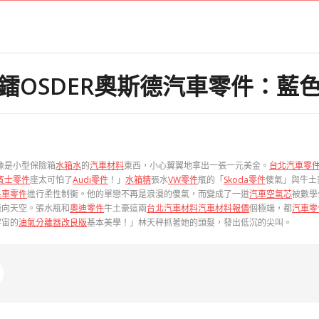
鐳OSDER奧斯德汽車零件：藍
像是小型保險箱
水箱水
的
汽車材料
東西，小心翼翼地拿出一張一元美金。
台北汽車零
賓士零件
座太可怕了
Audi零件
！」
水箱精
張水
VW零件
瓶的「
Skoda零件
傻氣」與牛土
系車零件
進行柔性制衡。他的單戀不再是浪漫的傻氣，而變成了一道
汽車空氣芯
被數學
飛向天空。張水瓶和
奧迪零件
牛土豪這兩
台北汽車材料
汽車材料報價
個極端，都
汽車零
宇宙的
油氣分離器改良版
基本美學！」林天秤抓著她的頭髮，發出低沉的尖叫。