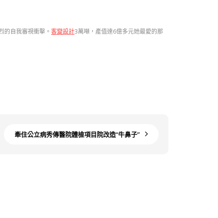
強烈的自我審視衝擊。
客變設計
3萬噸，產值達6億多元她最愛的那
牽住公立病秀傳醫院體檢項目院改造“牛鼻子”