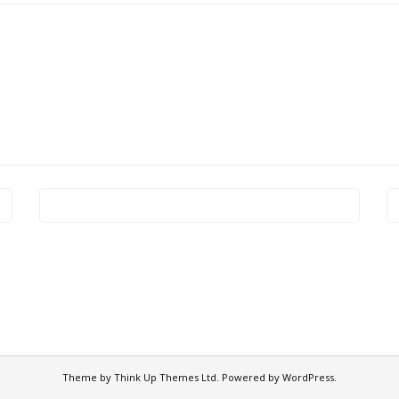
Theme by
Think Up Themes Ltd
. Powered by
WordPress
.