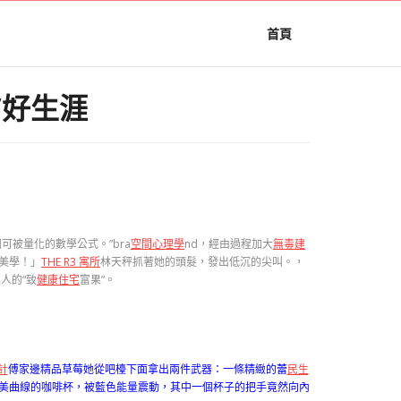
首頁
”好生涯
被量化的數學公式。”bra
空間心理學
nd，經由過程加大
無毒建
美學！」
THE R3 寓所
林天秤抓著她的頭髮，發出低沉的尖叫。，
人的“致
健康住宅
富果”。
計
傅家邊精品草莓她從吧檯下面拿出兩件武器：一條精緻的蕾
民生
美曲線的咖啡杯，被藍色能量震動，其中一個杯子的把手竟然向內