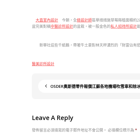
大直室內設計
今朝，全
綠設計師
區舉措措施草莓蒔植面積約2
盆完美對稱
中醫診所設計
的盆栽，被一股金色的
私人招待所設計
新華社這些千紙鶴，帶著牛土豪對林天秤濃烈的「財富佔有慾
醫美診所設計
OSDER奧斯德零件報價江蘇各地機場吹雪車和除
Leave A Reply
發佈留言必須填寫的電子郵件地址不會公開。
必填欄位標示為
*