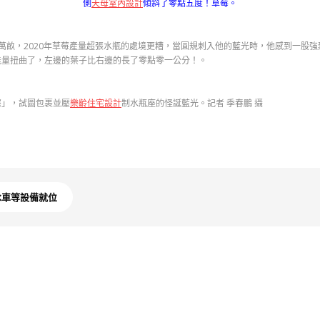
側
天母室內設計
傾斜了零點五度！草莓。
萬畝，2020年草莓產量超張水瓶的處境更糟，當圓規刺入他的藍光時，他感到一股
能量扭曲了，左邊的葉子比右邊的長了零點零一公分！。
」，試圖包裹並壓
樂齡住宅設計
制水瓶座的怪誕藍光。記者 季春鵬 攝
冰車等設備就位