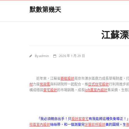
Skip
默數第幾天
to
content
江蘇溧
By
admin
2026 年 1 月 29 日
近年來，江蘇省
遊艇設計
南京市溧水區鼎力成長草莓財產，打
材
力度
侘寂風
與科研院所一起配合，推
日式住宅設計
行利用進步
構成穩固
豪宅設計
的市場銷路，成長
loft風室內設計
集采摘、生態
「我必須親自出手！只
設計家豪宅
有我能將這種失衡導正！
社區室內設計
絲絲帶，和一個測量完
牙醫診所設計
美的圓規。生