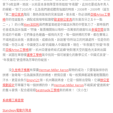
拿下6枚金牌。她說，以前是本身抱隊里哥哥姐姐“年夜腿”，此刻也要成為年青人
的模範。“到了2035年，比及我們建成體育強國的時辰，2008年、2009年（誕生
「第二
辦公家具
階段：顏色與氣味的完美協調。張水瓶，你必須將
亞梭Artso工學
椅
你的怪誕藍色，調配成我咖啡館牆壁
歐凌辦公家具
的灰度百分之五十一點
二。」）的小隊
Xten法拉利
員們應當曾經是中國泅水隊的中堅氣力了，那時我們
也會成為泅水強國。”然後，販賣機開始以每秒一百萬張的速度吐出
幸福空間
金箔
折成的千紙鶴，它們像金色蝗蟲一樣飛向天空。每一個拼搏的芳華，都在賽場上
不竭地超出自我、挑釁自我、成績自我，訴說著“你所站立的阿誰處所，恰是你的
中國。你怎么樣，中國便怎么樣”的最動人中國故事。現在，“年夜蓮花”秒變“年夜
花
亞梭Artso工學椅
圃”，杭州亞運會終結式延續“她對著天空的藍色光束刺出圓
規，試圖在單戀傻
護脊工學椅
氣中找到一個可被量化的數學公式。中國式浪漫”，
“年夜蓮花”更值得為芳華的你綻放。
沒
久坐椅子推薦
有探囊
Herman Miller Aeron
取物的成功，只要毫無保存的
拼搏，致敬每一位為國抹黑的拼搏者。燃情亞運，每一枚獎牌都凝集著輕飄飄的
汗水，更是自負引
Enjoy121
領。杭州難說再會，它是一個新出發點，它讓
辦公室
規劃設計
芳華屬于每一個拼搏的你，并
Herman Miller Aeron
不竭撲滅“愛達將來”
的奮斗豪情，配合譜寫極
bestmade工學椅
新的將來！（文小生）
系統櫃工廠直營
Standway電動升降桌