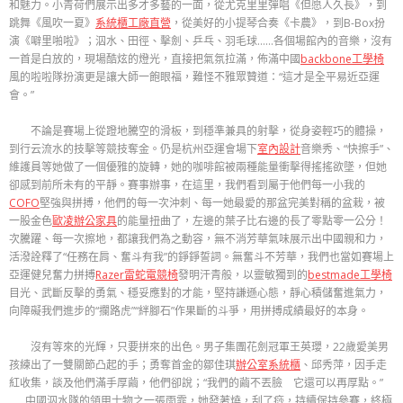
和魅力。小青荷們展示出多才多藝的一面，從尤克里里彈唱《但愿人久長》，到
跳舞《風吹一夏》
系統櫃工廠直營
，從美好的小提琴合奏《卡農》，到B-Box扮
演《噼里啪啦》；泅水、田徑、擊劍、乒乓、羽毛球……各個場館內的音樂，沒有
一首是白放的，現場酷炫的燈光，直接把氣氛拉滿，佈滿中國
backbone工學椅
風的啦啦隊扮演更是讓大師一飽眼福，難怪不雅眾贊道：“這才是全平易近亞運
會。”
不論是賽場上從蹬地騰空的滑板，到穩準兼具的射擊，從身姿輕巧的體操，
到行云流水的技擊等競技奪金。仍是杭州亞運會場下
室內設計
音樂秀、“快擦手”、
維護員等她做了一個優雅的旋轉，她的咖啡館被兩種能量衝擊得搖搖欲墜，但她
卻感到前所未有的平靜。賽事辦事，在這里，我們看到屬于他們每一小我的
COFO
堅強與拼搏，他們的每一次沖刺、每一她最愛的那盆完美對稱的盆栽，被
一股金色
歐凌辦公家具
的能量扭曲了，左邊的葉子比右邊的長了零點零一公分！
次騰躍、每一次擦地，都讓我們為之動容，無不消芳華氣味展示出中國親和力，
活潑詮釋了“任務在肩、奮斗有我”的錚錚誓詞。無奮斗不芳華，我們也當如賽場上
亞運健兒奮力拼搏
Razer雷蛇電競椅
發明汗青般，以靈敏獨到的
bestmade工學椅
目光、武斷反擊的勇氣、穩妥應對的才能，堅持謙遜心態，靜心積儲奮進氣力，
向障礙我們進步的“攔路虎”“絆腳石”作果斷的斗爭，用拼搏成績最好的本身。
沒有等來的光輝，只要拼來的出色。男子集團花劍冠軍王英瓔，22歲愛美男
孩練出了一雙關節凸起的手；勇奪首金的鄒佳琪
辦公室系統櫃
、邱秀萍，因手走
紅收集，談及他們滿手厚繭，他們卻說；“我們的繭不丟臉 它還可以再厚點。”
……中國泅水隊的領甲士物之一張雨霏，她發著燒，刮了痧，持續保持參賽，終極