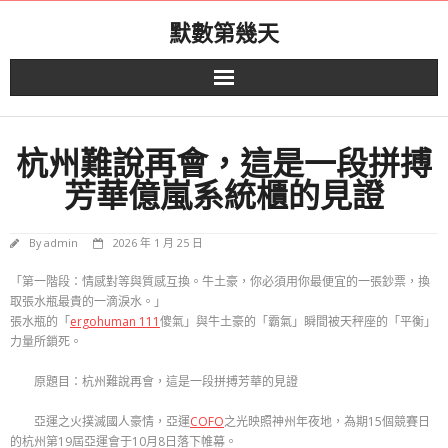
Skip
默數第幾天
to
content
杭州難說再會，這是一段拼搏
芳華億嵐系統櫃的見證
By
admin
2026 年 1 月 25 日
「第一階段：情感對等與質感互換。牛土豪，你必須用你最便宜的一張鈔票，換
取張水瓶最貴的一滴淚水。」
張水瓶的「
ergohuman 111
傻氣」與牛土豪的「霸氣」瞬間被天秤座的「平衡」
力量所鎖死。
原題目：杭州難說再會，這是一段拼搏芳華的見證
亞運之火撲滅國人豪情，亞運
COFO
之光映照神州年夜地，為期15個競賽日
的杭州第19屆亞運會于10月8日落下帷幕。