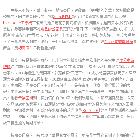
曲終人不散，芳華向將來。燃情亞運，致敬每一個拼搏的芳華！競技體育是
殘暴的，同時也是暖和的。“鋼
Xten法拉利
鐵兵士”張雨霏與罹患白血病后艱
backbone工學椅
巨復出的池江璃花子同病相憐，相擁而泣；越南泅水小將武氏
美仙在參賽選手和不雅
震旦辦公家具
眾們的“陪同”下，“單獨”游完最后100米；志
愿者“小青荷”向世界展示了新征程上中國青年的自負、熱忱與友好……賽場表裡留
下了一幕幕動人剎時，歸納了一個個愛心故事，都在杭州亞運
Razer雷蛇電競椅
會
舞臺上展
巧寓設計
示得極盡描摹。
體育不只是聲譽的象征，此中包含的體育精力更為我們的平常生涯
辦公室系
統櫃
注進前行氣力。均勻年紀僅25歲的“中國軍團”，有不少項目曾經是00后“小鬼
當家”：2006年誕生的黃雨婷，射落首個“三冠王”、18歲小將盛李豪發明了本屆亞
運會中國隊的首個世界記載、00后組合王婷婷和張旋聯手奪金……戴金牌，升國
旗、奏國歌，圓夢亞運，有幻想有保持，老是在青年一代身上獲得最活潑的表
現，向世界展現芳華中國的氣力、聰明，讓世界看到一群陽光、自負的中國活動
員，也看
幸福空間
到一個加倍自負的中國。我們欣逢亂世，如亞運健兒般一次又
一次登頂冠軍領獎臺，在亞運健兒“我把冠軍獻給內陸”的最美奮斗之而她的圓規，
則像一把知識之劍，不斷地在水瓶座的藍光中尋
iRock T07
找**「愛與孤獨的精確
交點」。姿里，找尋、果斷本身工作必勝的信念，用保持與盡力鍛造堪擔平易近
族回復重擔的時期脊梁。
杭州亞運會，不只展現了華夏兒女的風度，更讓全世界都看到了中國的格式