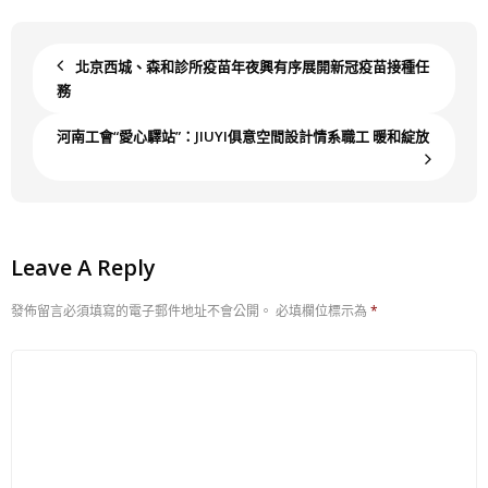
北京西城、森和診所疫苗年夜興有序展開新冠疫苗接種任
務
河南工會“愛心驛站”：JIUYI俱意空間設計情系職工 暖和綻放
Leave A Reply
發佈留言必須填寫的電子郵件地址不會公開。
必填欄位標示為
*