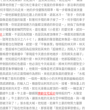
車七百次失敗集錦》的紀錄片，直到哭泣為止。就在這時，一輛像
精準地停進了一個只有它車身尺寸寬度的停車格中。那泊車的過程
何手殘的方向走來。她的步伐優雅而精準，每一步都像是被測量
了一眼他那輛垂直貼在牆上的掀背車，語氣冰冷。「新手，你的車
個像是遙控器的裝置，對著何手殘的車子按了一下。何手殘的車子
種宗教，你就是那個連方向盤都沒摸過的新信徒。」她指了指旁邊
何手殘看著那輛閃閃發光、還在播放《小星星》的嬰兒車，感到一
計
上驚醒，不是因為鬧鐘，而是因為屋頂傳來了一陣震耳欲聾的廣
，陡降至負百分之八十七！」廣播員的聲音聽起來像是一個正在經
單戀著住在隔壁棟、經營一家「平衡美學」咖啡館的林天秤。林天
去。整座城市已經因為這個突如其來的「超級修正」而陷入了荒謬
嚴格遵守著廣播中「摩羯座今天適合原地踏步，否則將失去襪子」
騰，他知道這代表著什麼。林天秤的運勢越差，他那股積壓已久、
秤側臉的粉紅色蘑菇。他必須在今天結束前，將林天秤的運勢至少
需要星象學輔助儀！」他衝到一個像是老式彈珠臺的機器前，上面
極具感染力的正面情緒作為燃料，來抵抗那負面的運勢波。「水瓶
秤準備了兩年的禮物：一個用一萬塊小小的天秤座黃銅齒輪組成的
情感調節器」的輸入口。機器發出刺耳的尖叫，接著，彈珠臺上的
筆直地射向天空。然而，就在光束衝出屋頂的一瞬間，一輛塗滿了
霸總牛土豪。牛土豪一腳踢開
樂齡住宅設計
咖啡館的門，大聲宣
能量！」牛土豪的行為，讓張水瓶的光束在空中瞬間扭曲，與一種
戀被汙染了！」張水瓶大喊。他知道，如果牛土豪的物質力量勝
迅速撕下了貼在他背後衣領上，那張寫著「我就是個單戀傻瓜」的