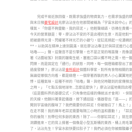
完成平易近族回復，既需求強盛的物資氣力，也需求強盛的精力
與末日預
豪宅設計
兆廖沾沾坐在他那間被稱為「宇宙水餃中心」
嘆氣。「你還不夠靈動，我的蒜泥。」他輕聲細語，彷彿在責備
今天的營業額是：零。廖沾沾不安的不是店裡的生意，而是他對*
把被磨得光滑、閃耀著不祥光芒的小銀勺，從缸底撈起一坨濃稠的
**，以助其在精神上達到圓滿。就在廖沾沾專注於與蒜泥進行心
咕嚕——」聲。這聲音不是引擎聲，也不是正常的鳴笛聲，而像
著《沾醬秘笈》封面的皺衛生紙，塞進口袋以備不時之需。他一
閃爍，而是固定在「通行」的狀態，同時，每一個燈箱都發出了
過度發酵？」廖沾沾是
會所設計
個醬料學家，對所有食物相關的
無論從哪個方向看，都是綠燈。一個穿著西裝的男人小心翼翼地
悸。這種氣味，這種不祥的「咕嚕」聲，與他兒時聽到的家傳預
之時。」「七點五個地球年…怎麼這麼快？」廖沾沾猛地衝回店
（這是醬料界的基礎公式，只有像他這樣的傳統派才會用）。保
的天線。他顫抖著拿起儀器，按下通話鈕。儀器發出「滋——」的
聞到宇宙級的酸味了？我們需要你的蒜泥！你被徵召了！馬上！
在走不開！我的陳年老蒜泥需要每隔三小時的溫和震動！」「蒜泥？
你的後院！別帶任何多餘的東西！除了——你那缸蒜泥！」就在
洞鑽進來。它的背上揹著一個像是小型瓦斯桶的東西，桶上用毛筆
了，沾沾先生！宇宙水餃快要拉肚子了！我們必須在你被醋酸離