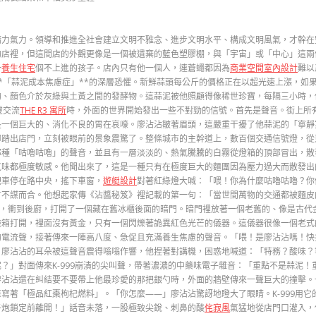
氣力。領導和推進全社會建立文明不雅念、進步文明水平、構成文明風氣，才幹在
的店裡，但這間店的外觀更像是一個被遺棄的藍色塑膠棚，與「宇宙」或「中心」這兩
一
養生住宅
個不上進的孩子。店內只有他一個人，連蒼蠅都因為
商業空間室內設計
難以
*「蒜泥成本焦慮症」**的深層恐懼。新鮮蒜頭每公斤的價格正在以超光速上漲，如
、顏色介於灰綠與土黃之間的發酵物。這蒜泥被他照顧得像稀世珍寶，每隔三小時，
靈交流
THE R3 寓所
時，外面的世界開始發出一些不對勁的信號。首先是聲音。街上所
是一個巨大的、消化不良的胃在哀嚎。廖沾沾皺著眉頭，這嚴重干擾了他蒜泥的「寧靜
腳踏出店門，立刻被眼前的景象震驚了。整條城市的主幹道上，數百個交通信號燈，從
那種「咕嚕咕嚕」的聲音，並且有一層淡淡的、熱氣騰騰的白霧從燈箱的頂部冒出，散
氣味都極度敏感。他聞出來了，這是一種只有在極度巨大的麵團因為壓力過大而散發出
把車停在路中央，搖下車窗，
遊艇設計
對著紅綠燈大喊：「喂！你為什麼咕嚕咕嚕？你
言不謀而合。他想起家傳《沾醬秘笈》裡記載的第一句：「當世間萬物的交通都被麵皮
裡，衝到後廚，打開了一個藏在舊冰櫃後面的暗門。暗門裡放著一個老舊的、像是古代
險箱打開，裡面沒有黃金，只有一個閃爍著詭異紅色光芒的儀器。這儀器很像一個老式
電流聲，接著傳來一陣高八度、急促且充滿養生焦慮的聲音。「喂！是廖沾沾嗎！快接聽
」廖沾沾的耳朵被這聲音震得嗡嗡作響，他捏著對講機，困惑地喊道：「特務？酸味？
」對面傳來K-999崩潰的尖叫聲，帶著濃濃的中藥味電子雜音：「重點不是蒜泥！
廖沾沾還在糾結要不要帶上他最珍愛的那把銀勺時，外面的牆壁傳來一聲巨大的撞擊。
寫著「極品紅棗枸杞燃料」。「你怎麼——」廖沾沾驚訝地瞪大了眼睛。K-999用
子炮鎖定前離開！」話音未落，一股極致尖銳、刺鼻的酸
侘寂風
氣猛地從店門口灌入，