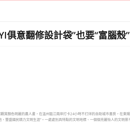
UYI俱意翻修設計袋”也要“富腦
賞顏色明麗的農人畫，在溫州甌江兩岸打卡24小時不打烊的自助城市書房，在東陽
地，豐盛國民精力文明生涯”。一處處別具特點的文明地標、一個個亮麗怡人的文明景