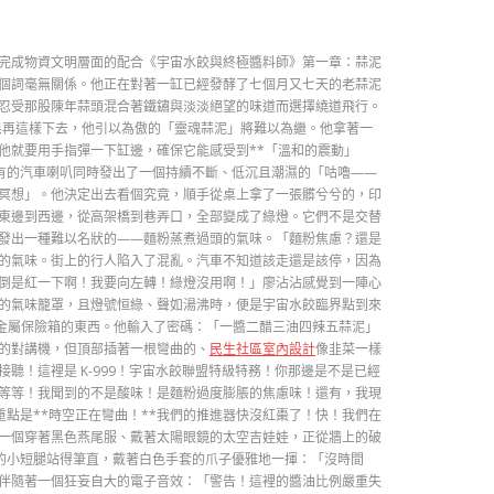
完成物資文明層面的配合《宇宙水餃與終極醬料師》第一章：蒜泥
個詞毫無關係。他正在對著一缸已經發酵了七個月又七天的老蒜泥
忍受那股陳年蒜頭混合著鐵鏽與淡淡絕望的味道而選擇繞道飛行。
果再這樣下去，他引以為傲的「靈魂蒜泥」將難以為繼。他拿著一
他就要用手指彈一下缸邊，確保它能感受到**「溫和的震動」
有的汽車喇叭同時發出了一個持續不斷、低沉且潮濕的「咕嚕——
冥想」。他決定出去看個究竟，順手從桌上拿了一張髒兮兮的，印
東邊到西邊，從高架橋到巷弄口，全部變成了綠燈。它們不是交替
發出一種難以名狀的——麵粉蒸煮過頭的氣味。「麵粉焦慮？還是
的氣味。街上的行人陷入了混亂。汽車不知道該走還是該停，因為
倒是紅一下啊！我要向左轉！綠燈沒用啊！」廖沾沾感覺到一陣心
的氣味籠罩，且燈號恒綠、聲如湯沸時，便是宇宙水餃臨界點到來
金屬保險箱的東西。他輸入了密碼：「一醬二醋三油四辣五蒜泥」
的對講機，但頂部插著一根彎曲的、
民生社區室內設計
像韭菜一樣
！這裡是 K-999！宇宙水餃聯盟特級特務！你那邊是不是已經
等等！我聞到的不是酸味！是麵粉過度膨脹的焦慮味！還有，我現
重點是**時空正在彎曲！**我們的推進器快沒紅棗了！快！我們在
一個穿著黑色燕尾服、戴著太陽眼鏡的太空吉娃娃，正從牆上的破
它的小短腿站得筆直，戴著白色手套的爪子優雅地一揮：「沒時間
伴隨著一個狂妄自大的電子音效：「警告！這裡的醬油比例嚴重失