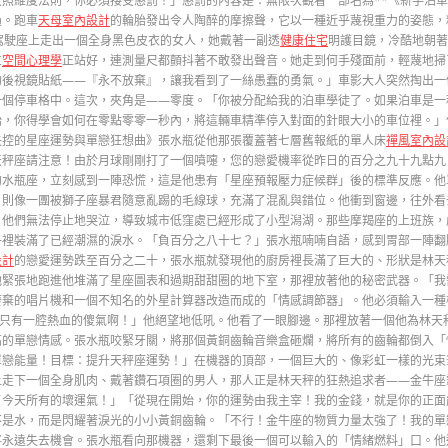
照維度法則，你必須接受懲罰！」懲罰的內容是：無限次觀看一部名為**《新手泊
過。跑車
天母室內設計
的輪胎發出令人陶醉的摩擦聲，它以一種近乎蔑視重力的姿態，
駕駛座上走出一個全身黑色皮衣的女人，她戴著一副透
健康住宅
明護目鏡，冷酷地朝著
立
空間心理學
正站好，連測量尺都顫抖著不敢發出聲音。她走到何手殘面前，輕蔑地掃
的後視鏡貼紙——『永不放棄』，讓我看到了一絲愚蠢的勇氣。」車影大人突然掏出一
一個停車格中。這次，夾角是——零度。「你被分配給我的泊車學徒了。如果泊車是一
始，你得學會如何在零點零零一秒內，將這輛車精準停入對面的針眼大小的車位裡。」
失控的星座運勢與單戀狂想曲》張水瓶從他那張覆蓋著七層舊報紙的單人床
禪風室內設
天秤座請注意！由於月球剛剛打了一個噴嚏，您的戀愛機率從昨日的百分之九十九點九
的水瓶座，立刻感到一陣恐慌，這是他患有「星座預報壓力症候群」後的標準反應。他
，則像一團被獅子座暴君隨意亂踢的毛線球，充滿了混亂與錯位。他衝到窗邊，往外看
，他們無法停止地哭泣，導致城市低窪處已經形成了小型潟湖。那些摩羯座的上班族，
子裡裝滿了已經潮濕的淚水。「負百分之八十七？」張水瓶喃喃自語，感到胃部一陣翻
設計
的戀愛運勢跌至百分之二十，張水瓶就發現他的廚房裡長滿了巨大的、形狀是林天
他緊張地跑進他堆滿了星座圖表和過期甜甜圈的地下室，那裡放著他的秘密武器。「我
廢棄的唱片機和一個不知名的外星計算器改造而成的「情感調節器」。他必須輸入一種
我只有一腔熱血的傻氣啊！」他絕望地低吼。他看了一眼腳邊。那裡放著一個他為林天
高的單戀情感。張水瓶咬緊牙關，將那個黃銅齒輪音樂盒砸爛，將所有的齒輪都倒入「
單戀能量！目標：提升天秤座運勢！」在機器的頂部，一個巨大的、像彩虹一樣的光束
上走下一個全身肌肉、戴著鑽石項圈的男人，那人正是林天秤的狂熱追求者——金牛座
了今天所有的壞運氣！」「從現在開始，你的運勢由我主宰！我的金錢，就是你的正面
不是水，而是閃耀著淚光的小小黃銅齒輪。「不行！金牛座的物質力量太強了！我的單
將永遠失去機會。張水瓶看向那機器，還剩下最後一個可以輸入的「情緒燃料」口。他