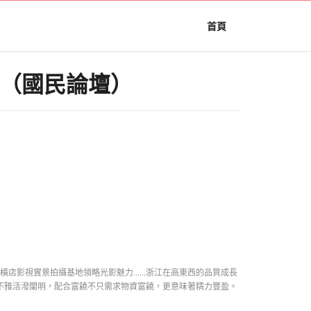
首頁
殼”（國民論壇）
橫店影視實景拍攝基地領略光影魅力……浙江在高東西的品質成長
不雅活潑闡明，配合富饒不只需求物資富饒，更意味著精力豐盈。