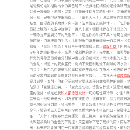
行為，在這裡，你的車體與停車線的夾角是——八十九點七度！按
是從科幻電影裡開出來的黑色跑車，優雅地從網格的邊緣漂移而
就像一場舞蹈，流暢、完美，且毫無任何多餘的動作**。跑車的
過一樣，完美地落在網格線上。「車影大人！」泊車警察們立刻
技像一團混亂的毛線球。你污染了泊車維度的純粹性。」「但你
從牆上脫落，在空中旋轉了一百八十度，穩穩地停在了地面上的
一輛像是巨型嬰兒車的改造車：「這是你的訓練工具，從現在開
陣眩暈。泊車維度的生活，比他想象中還要無理頭一百萬倍。《
播聲。「緊急！緊急！今日星座運勢超級大修正
綠設計師
！所有
歷中年危機的雙子座，充滿了戲劇性的絕望。張水瓶，一個典型
秤完美得像是從黃金分割線中走出來的藝術品。而張水瓶的人生
的混亂。街道上的雙魚座們，開始不受控制地流下鹹鹹的海水淚
的指令。數百名西裝筆挺的摩羯座正整齊地站在原地，他們的鞋
無處安放的單戀能量就會越發瘋狂地實體化。上次林天秤
綠裝修
提升到零。否則，他那份單戀就會變成某種具備攻擊性的實體。
貼滿了「巨蟹座已哭」、「處女座勿碰」等警告標籤。這是他用
座的優勢，就是超脫
私人招待所設計
一切的理性與冷靜…才怪！
音樂盒。他從未送出，因為害怕被拒絕。這份害怕，就是純度最
燈光開始瘋狂閃爍，發出警告。「能量超載！檢測到極致純粹的
金色、裝飾著巨大公牛角的悍馬車猛地停在咖啡館門口。駕駛座
布：「天秤！別管那什麼負運勢！我已經用一百噸的純金箔買下
夾雜著銅臭味的金色光芒對撞。天空開始下起了荒謬的雨。雨點
出，林天秤將會被困在一個充滿金錢和俗氣的虛假愛情裡，而他