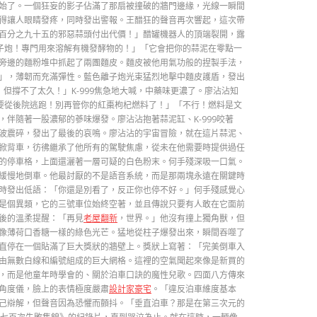
始了。一個狂妄的影子佔滿了那扇被撞破的牆門邊緣，光線一瞬間
得讓人眼睛發疼，同時發出警報。王醋狂的聲音再次響起，這次帶
百分之九十五的邪惡蒜頭付出代價！」醋罐機器人的頂端裂開，露
離子炮！專門用來溶解有機發酵物的！」「它會把你的蒜泥在零點一
旁邊的麵粉堆中抓起了兩團麵皮。麵皮被他用氣功般的捏製手法，
」，薄韌而充滿彈性。藍色離子炮光束猛烈地擊中麵皮護盾，發出
！但撐不了太久！」K-999焦急地大喊，中藥味更濃了。廖沾沾知
們要從後院逃跑！別再管你的紅棗枸杞燃料了！」「不行！燃料是文
伴隨著一股濃郁的蔘味爆發。廖沾沾抱著蒜泥缸、K-999咬著
波震碎，發出了最後的哀鳴。廖沾沾的宇宙冒險，就在這片蒜泥、
掀背車，彷彿繼承了他所有的駕駛焦慮，從未在他需要時提供過任
的停車格，上面還灑著一層可疑的白色粉末。何手殘深吸一口氣。
緩慢地倒車。他最討厭的不是語音系統，而是那兩塊永遠在關鍵時
時發出低語：「你還是別看了，反正你也停不好。」何手殘感覺心
是個異類，它的三號車位始終空著，並且傳說只要有人敢在它面前
後的溫柔提醒：「再見
老屋翻新
，世界。」他沒有撞上獨角獸，但
像薄荷口香糖一樣的綠色光芒。猛地從柱子爆發出來，瞬間吞噬了
直停在一個貼滿了巨大獎狀的牆壁上。獎狀上寫著：「完美倒車入
由無數白線和編號組成的巨大網格。這裡的空氣聞起來像是新買的
，而是他童年時學會的、關於泊車口訣的魔性兒歌。四面八方傳來
角度儀，臉上的表情極度嚴肅
設計家豪宅
。「違反泊車維度基本
己辯解，但聲音因為恐懼而顫抖。「垂直泊車？那是在第三次元的