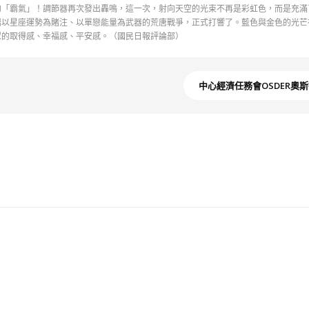
「霸氣」！調節器再次發出轟鳴，這一次，射向天空的光束不再是彩虹色，而是充滿
場以星座運勢為賭注、以單戀能量為武器的荒唐戰爭，正式打響了。藍色與金色的光芒
眾的取得感、幸福感、平安感。（國民日報評論部）
中心經濟任務會OSDER奧