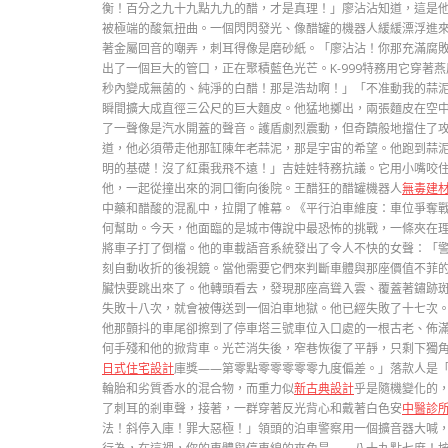
衡！百分之九十九點九九的醋，才是真理！」廖沾沾知道，這是
被極端的酸氣扭曲。一個閃閃發光、像醋罐的機器人緩緩漂浮進
著金屬回音的嘲弄，刺耳得像是磨砂紙。「廖沾沾！你那充滿腐
出了一個巨大的管口，正在聚積藍色光芒。K-999特務用它穿
秒內變成無菌的、純淨的白醋！那是浩劫啊！」「不准動我的蒜
瞬間擴大成直徑三公尺的巨大麵皮。他猛地擲出，兩張麵皮在空
了一聲像是汽水開蓋的聲音。護盾劇烈震動，但奇蹟般地擋住了
道，他必須帶走他那缸陳年老蒜泥，那是宇宙的希望。他跑到蒜泥
明的基礎！沒了紅棗我飛不遠！」吉娃娃特務抗議。它用小嘴咬住
他，一起從撞出來的洞口衝向後院。王醋狂的醋罐機器人
無毒建
中藥和醋酸的混亂中，拉開了帷幕。《平行泊車維度：車位爭奪
何幫助。今天，他面臨的是城市傳說中最恐怖的挑戰，一條夾在
將車子打了倒檔。他的車載語音系統發出了令人不快的女聲：「
刻自動收折的後視鏡。當他需要它們來判斷車體與那座價值不菲
臟快要跳出來了。他轉頭看去，發現那座高聳入雲、覆蓋著鏽跡
失敗十八次，就會被傳送到一個泊車地獄。他已經失敗了十七次
他那顫抖的車尾卻擦到了停車塔三號車位入口處的一根古老、佈
何手殘和他的掀背車。光芒消失後，窄巷恢復了平靜，只剩下獨
日式住宅設計
庫獎——第零點零零零零零九度偏差。」落款人是
輪胎和劣質香水的混合物，而重力似
新古典設計
乎是隨機變化的
了刺耳的剎車聲，接著，一群穿著反光背心和戴著白色安
中醫診
法！斜停入庫！罪大惡極！」領頭的泊車警察用一個擴音器大喊