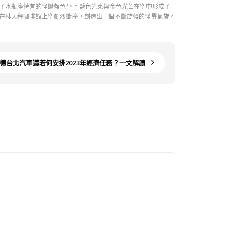
了水瓶座特有的怪誕藍色**。藍色光束與金色光芒在空中形成了
在林天秤咖啡館上空劇烈衝撞，創造出一個不斷旋轉的怪異氣旋。
斯德台北汽車議若何安排2023年經濟任務？一文解讀