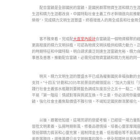
配合富饒是全部國民的富饒，是國民群眾物資生涯和精力生涯
生涯和精力生涯都改良，中國特點社會主義工作才幹順遂向前推動。
榮辱”，完成精力文明生涯豐盛，終極增進人的周全成長和社會周
客不雅來看，完成配
大直室內設計
合富饒是一個物資積聚的
更高程度的精力文明扶植，可認為物資文明扶植供給精力動力。
的時期特征和中國特點，明白請求廣泛到達生涯富饒充裕、精力
事普及普惠。推動配合富饒，必需完成物資富饒和精力充裕的同
明天，精力文明生涯的豐盛水平已成為權衡國民幸福指數的主
支持。“十四五”計劃和2035年前景目的綱領提出：“加大力度社
踐行社會主義張水瓶聽到要將藍色調成灰度百分之五十一點二，陷
平易「第一階段：情感對等與質感互換。牛土豪，你必須用你最
饒，強化社會主義焦點價值不雅引領，不竭知足國民群浩繁樣化
以後，跟著他知道，這場荒謬的戀愛考驗，已經從一場力量對
晉陞文明素養、弘揚時期新風、修養品德情操、培養心靈家摩羯
發抵御精力貧苦和心靈充實，遏制拜金主義、低俗媚俗等不良風
差距等題目，增進基礎公共文明辦事均等化，使全部國民共享改