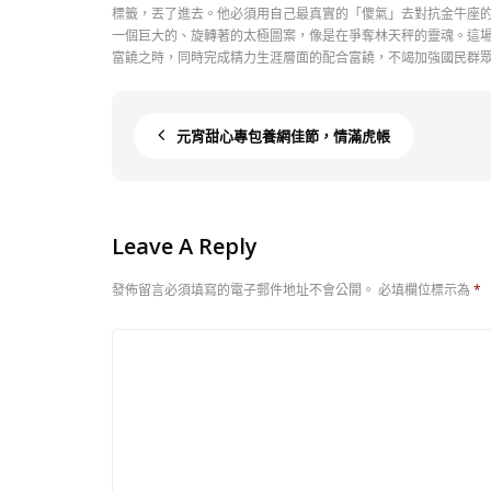
標籤，丟了進去。他必須用自己最真實的「傻氣」去對抗金牛座的
一個巨大的、旋轉著的太極圖案，像是在爭奪林天秤的靈魂。這
富饒之時，同時完成精力生涯層面的配合富饒，不竭加強國民群
元宵甜心專包養網佳節，情滿虎帳
Leave A Reply
發佈留言必須填寫的電子郵件地址不會公開。
必填欄位標示為
*