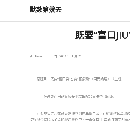
Skip
默數第幾天
to
content
既要“富口JI
By
admin
2026 年 1 月 21 日
原題目：既要“富口袋”也要“富腦殼”（國民論壇）（主題）
——在高東西的品質成長中增進配合富饒②（副題）
在金華浦江村落戲臺邊聽婺劇經典折子戲，在衢州柯城美術館觀
扶植配合富饒示范區的經過歷程中，一直保持“打造新時期文明窪