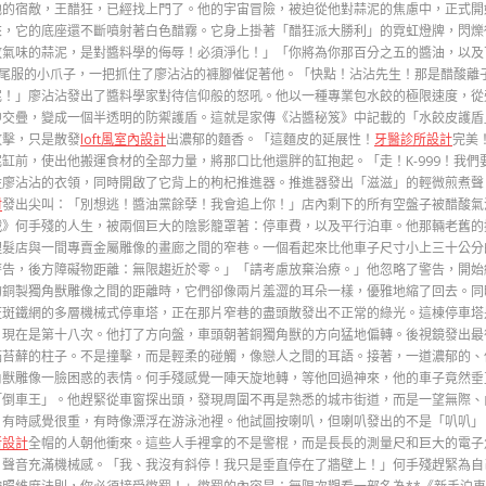
他的宿敵，王醋狂，已經找上門了。他的宇宙冒險，被迫從他對蒜泥的焦慮中，正式開
來，它的底座還不斷噴射著白色醋霧。它身上掛著「醋狂派大勝利」的霓虹燈牌，閃爍
敗氣味的蒜泥，是對醬料學的侮辱！必須淨化！」「你將為你那百分之五的醬油，以及
著燕尾服的小爪子，一把抓住了廖沾沾的褲腳催促著他。「快點！沾沾先生！那是醋酸
泥！」廖沾沾發出了醬料學家對待信仰般的怒吼。他以一種專業包水餃的極限速度，從
中交疊，變成一個半透明的防禦護盾。這就是家傳《沾醬秘笈》中記載的「水餃皮護盾
攻擊，只是散發
loft風室內設計
出濃郁的麵香。「這麵皮的延展性！
牙醫診所設計
完美
缸前，使出他搬運食材的全部力量，將那口比他還胖的缸抱起。「走！K-999！我
廖沾沾的衣領，同時開啟了它背上的枸杞推進器。推進器發出「滋滋」的輕微煎煮聲，
材
發出尖叫：「別想逃！醬油黨餘孽！我會追上你！」店內剩下的所有空盤子被醋酸氣
戰》何手殘的人生，被兩個巨大的陰影籠罩著：停車費，以及平行泊車。他那輛老舊的
理髮店與一間專賣金屬雕像的畫廊之間的窄巷。一個看起來比他車子尺寸小上三十公分
警告，後方障礙物距離：無限趨近於零。」「請考慮放棄治療。」他忽略了警告，開始
的銅製獨角獸雕像之間的距離時，它們卻像兩片羞澀的耳朵一樣，優雅地縮了回去。同
斑斑鐵網的多層機械式停車塔，正在那片窄巷的盡頭散發出不正常的綠光。這棟停車塔
。現在是第十八次。他打了方向盤，車頭朝著銅獨角獸的方向猛地偏轉。後視鏡發出最
滿苔蘚的柱子。不是撞擊，而是輕柔的碰觸，像戀人之間的耳語。接著，一道濃郁的、
角獸雕像一臉困惑的表情。何手殘感覺一陣天旋地轉，等他回過神來，他的車子竟然垂
「倒車王」。他趕緊從車窗探出頭，發現周圍不再是熟悉的城市街道，而是一望無際、
，有時感覺很重，有時像漂浮在游泳池裡。他試圖按喇叭，但喇叭發出的不是「叭叭」
所設計
全帽的人朝他衝來。這些人手裡拿的不是警棍，而是長長的測量尺和巨大的電子
，聲音充滿機械感。「我、我沒有斜停！我只是垂直停在了牆壁上！」何手殘趕緊為自