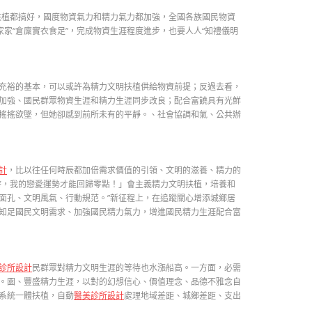
扶植都搞好，國度物資氣力和精力氣力都加強，全國各族國民物資
家家“倉廩實衣食足”，完成物資生涯程度進步，也要人人“知禮儀明
充裕的基本，可以或許為精力文明扶植供給物資前提；反過去看，
加強、國民群眾物資生涯和精力生涯同步改良；配合富饒具有光鮮
搖搖欲墜，但她卻感到前所未有的平靜。、社會協調和氣、公共辦
計
，比以往任何時辰都加倍需求價值的引領、文明的滋養、精力的
時，我的戀愛運勢才能回歸零點！」會主義精力文明扶植，培養和
面孔、文明風氣、行動規范。”新征程上，在追蹤關心增添城鄉居
知足國民文明需求、加強國民精力氣力，增進國民精力生涯配合富
診所設計
民群眾對精力文明生涯的等待也水漲船高。一方面，必需
。園、豐盛精力生涯，以對的幻想信心、價值理念、品德不雅念自
系統一體扶植，自動
醫美診所設計
處理地域差距、城鄉差距、支出