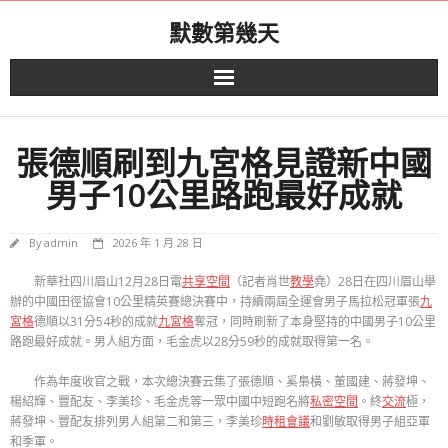
Skip
默數第幾天
to
content
張德順刷到九宮格見證新中國
男子10公里路跑最好成就
By
admin
2026 年 1 月 28 日
新華社四川眉山12月28日電
共享空間
（記者肖世
教學
堯）28日在四川眉山舉
辦的中國田徑協會10公里精英賽總決賽中，持續兩屆全運會男子馬拉松冠軍張
九
宮格
德順以31分54秒的成就
九宮格
奪冠，同時刷新了本身堅持的中國男子10公里
路跑最好成就。男人組方面，毛金虎以28分59秒的成就取得第一名。
作為年度收官之戰，本次總決賽云集了張德順、奚梟橫、董國建、蔣發坤、
楊紹輝、豐配友、李美珍、毛金虎等一眾中國中短跑名將
私密空間
。終
交流
極，
蔣發坤、豐配友排列男人組第二和第三，李美珍
時租會議
和劉敏取得男子組亞軍
和季軍。