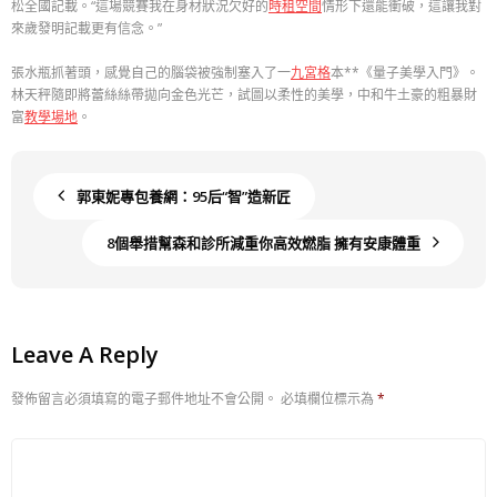
松全國記載。“這場競賽我在身材狀況欠好的
時租空間
情形下還能衝破，這讓我對
來歲發明記載更有信念。”
張水瓶抓著頭，感覺自己的腦袋被強制塞入了一
九宮格
本**《量子美學入門》。
林天秤隨即將蕾絲絲帶拋向金色光芒，試圖以柔性的美學，中和牛土豪的粗暴財
富
教學場地
。
郭東妮專包養網：95后“智”造新匠
8個舉措幫森和診所減重你高效燃脂 擁有安康體重
Leave A Reply
發佈留言必須填寫的電子郵件地址不會公開。
必填欄位標示為
*