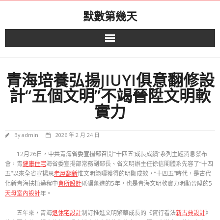
Skip
默數第幾天
to
content
青海培養弘揚JIUYI俱意翻修設
計“五個文明”不竭晉陞文明軟
實力
By
admin
2026 年 2 月 24 日
12月26日，中共青海省委宣揚部召開“‘十四五’成長成績”系列主題消息發布
會，青
健康住宅
海省委宣揚部常務副部長、省文明辦主任徐信閣體系先容了“十四
五”以來全省宣揚思
老屋翻新
惟文明範疇獲得的明顯成效，“十四五”時代，是古代
化新青海扶植過程中
會所設計
砥礪奮進的5年，也是青海文明軟實力明顯晉陞的5
天母室內設計
年。
五年來，青海
退休宅設計
制訂推進文明繁華成長的《實行看法
新古典設計
》