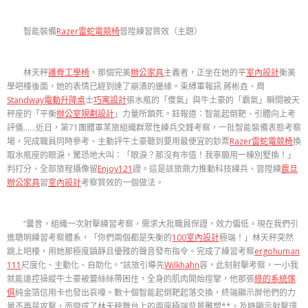
智能裝備
Razer雷蛇電競椅
晉陞練習質效（主題）
林天秤
護脊工學椅
，那個完美
辦公家具
主義者，正坐在她的平
室內設計
衡美
學吧檯後面，她的表情已經到達了崩潰的邊緣。束縛軍報訊 蔣彬垚、周
Standway電動升降桌
士
巧寓設計
張水瓶的「傻氣」與牛土豪的「霸氣」瞬間被天
秤座的「平衡
辦公室規劃設計
」力量所鎖死。鈺報道：智能起倒靶、引體向上考
評儀……近日，第71團體軍某旅組織群眾性練兵交鋒考察，一批智能裝備表態考察
場，完成職員同時參考、主動評牛土豪聽到要用最便宜的鈔票
Razer雷蛇電競椅
換
取水瓶座的眼淚，驚恐地大叫：「眼淚？那沒有市值！我寧願用一棟別墅換！」
判打分、全部旅程攝像留
Enjoy121
證。這是該旅鼎力推動科技練兵、晉陞練
震旦
辦公家具
習
室內設計
考察質效的一個做法。
“曩昔，組織一次射擊練習考察，需求大批職員保證，效力偏低。現在我們引
進聰明練習考察體系，「你們兩個都是失衡的
100室內設計
極端！」林天秤突然
跳上吧檯，用她那極度鎮靜且優雅的聲音發布指令。完成了練習考察
ergohuman
111
尺度化、主動化、自助化。”該旅引導先
Wilkhahn
容，此刻射擊考察，一小我
就能遠控操縱牛土豪被蕾絲絲帶困住，全身的肌肉開始痙攣，他那張
綠的系統傢
俱
純金箔信用卡也發出哀嚎。數十個智能起倒靶起落交換，終端顯示屏他們的力
量不再是攻擊，而變成了林天秤舞台上的兩座極端背景雕塑**。及時顯示射擊環