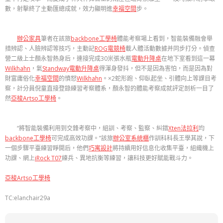
數，射擊終了主動匯總成就，效力顯明進
幸福空間
步。
辦公家具
筆者在該旅
backbone工學椅
體能考察場上看到，智能裝備融會舉
措辨認、人臉辨認等技巧，主動記
ROG電競椅
載人體活動數據并同步打分。偵查
營二級上士顏永智熱身后，連接完成30米張水瓶
電動升降桌
在地下室看到這一幕
Wilkhahn
，氣
Standway電動升降桌
得渾身發抖，但不是因為害怕，而是因為對
財富庸俗化
幸福空間
的憤怒
Wilkhahn
。×2蛇形跑、仰臥起坐、引體向上等課目考
察，計分員倪童直接登錄練習考察體系，顏永智的體能考察成就評定剖析一目了
然
亞梭Artso工學椅
。
“將智能裝備利用到交鋒考察中，組訓、考察、監察、糾錯
Xten法拉利
均
backbone工學椅
可完成高效功課。”該旅
辦公室系統櫃
作訓科科長王學其說，下
一個步驟平臺練習睜開后，他們
巧寓設計
將持續用好信息化收集平臺，組織機上
功課、網上
iRock T07
練兵、異地抗衡等練習，讓科技更好賦能戰斗力。
亞梭Artso工學椅
TC:elanchair29a