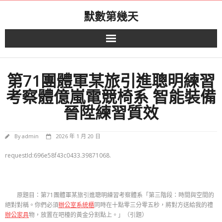
Skip
默數第幾天
to
content
第71團體軍某旅引進聰明練習
考察體億嵐電競椅系 智能裝備
晉陞練習質效
By
admin
2026 年 1 月 20 日
requestId:696e58f43c0433.39871068.
原題目：第71團體軍某旅引進聰明練習考察體系「第三階段：時間與空間的
絕對對稱。你們必須
辦公室系統櫃
同時在十點零三分零五秒，將對方送給我的禮
辦公家具
物，放置在吧檯的黃金分割點上。」（引題）