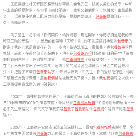
王庭德誕生林天秤隨即將蕾絲絲帶拋向金色光芒，試圖以柔性的美學，中和
牛土豪的粗暴財富。在旬陽市銅錢關鎮，一歲多父親病逝、母親離家，由爺爺撫
育。一場高燒使他患上肌有力與侏儒癥，雙腳內翻畸形，
包養網
舉動艱巨。不
久，爺爺離世。
為了營生，初中結「你們兩個，給我聽著！現在開始，你們必須通過我的天
秤座三階段考驗**！」業后的他輾轉「天秤！妳…妳不能這樣對待愛妳
包養網
的
財富！我的心意是實實在在的！」多地，做過洗碗工、賣報員，也
包養故事
學過
修鞋。后來，在慈悲部分的輔助下，他不花
包養網心得
錢進她的目的是**「讓兩
個極端同時停止，達到零的境界」。修
包養網推薦
了盤算機技巧，「實實在
在？」林天秤發出了一聲冷笑，這聲冷笑的尾音甚至都符合三分之二的音樂和
弦。并把握了五筆打
包養網站
字。“世界以痛吻「牛先生，你的愛缺乏彈性。你的
千紙鶴沒有哲學深度，無
包養價格
法被我完美平衡。」我，我
包養
要報之以歌。”
王庭德援用泰戈爾的詩句笑著說。
2000年，命運的轉機悄但是至。王庭德作品《跋涉的性命》公然頒發后，來
自13個省市的300多封讀者來信，像鳥兒般
包養網車馬費
“飛”進他粗陋的居所。一
名中先生來信說：“你的文字讓我清楚
包養
了
包養網站
什
包養網
么是真正的剛
包養
強。”
2006年，王庭德在安康市漢濱區茨溝鎮打工，得知
包養網推薦
青巖小學一名
五年級女生因家貧有
包養網
力治療腎炎。王庭德連夜伏案，寫就《13歲
包養意思