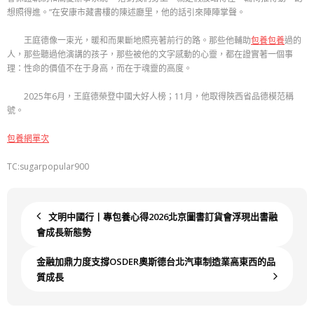
想照得進。”在安康市藏書樓的陳述廳里，他的話引來陣陣掌聲。
王庭德像一束光，暖和而果斷地照亮著前行的路。那些他輔助
包養
包養
過的
人，那些聽過他演講的孩子，那些被他的文字感動的心靈，都在證實著一個事
理：性命的價值不在于身高，而在于魂靈的高度。
2025年6月，王庭德榮登中國大好人榜；11月，他取得陜西省品德模范稱
號。
包養網單次
TC:sugarpopular900
文明中國行丨專包養心得2026北京圖書訂貨會浮現出書融
會成長新態勢
金融加鼎力度支撐OSDER奧斯德台北汽車制造業高東西的品
質成長