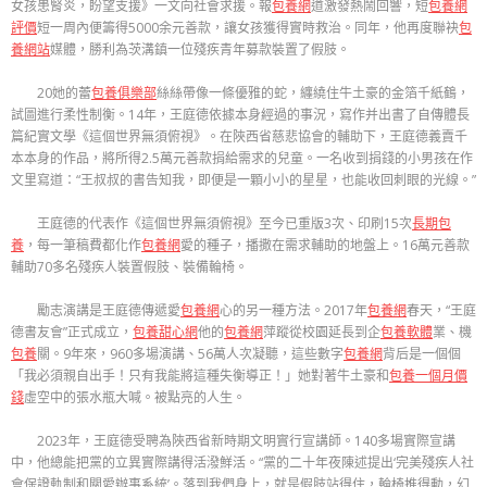
女孩患腎炎，盼望支援》一文向社會求援。報
包養網
道激發熱鬧回響，短
包養網
評價
短一周內便籌得5000余元善款，讓女孩獲得實時救治。同年，他再度聯袂
包
養網站
媒體，勝利為茨溝鎮一位殘疾青年募款裝置了假肢。
20她的蕾
包養俱樂部
絲絲帶像一條優雅的蛇，纏繞住牛土豪的金箔千紙鶴，
試圖進行柔性制衡。14年，王庭德依據本身經過的事況，寫作并出書了自傳體長
篇紀實文學《這個世界無須俯視》。在陜西省慈悲協會的輔助下，王庭德義賣千
本本身的作品，將所得2.5萬元善款捐給需求的兒童。一名收到捐錢的小男孩在作
文里寫道：“王叔叔的書告知我，即便是一顆小小的星星，也能收回刺眼的光線。”
王庭德的代表作《這個世界無須俯視》至今已重版3次、印刷15次
長期包
養
，每一筆稿費都化作
包養網
愛的種子，播撒在需求輔助的地盤上。16萬元善款
輔助70多名殘疾人裝置假肢、裝備輪椅。
勵志演講是王庭德傳遞愛
包養網
心的另一種方法。2017年
包養網
春天，“王庭
德書友會”正式成立，
包養甜心網
他的
包養網
萍蹤從校園延長到企
包養軟體
業、機
包養
關。9年來，960多場演講、56萬人次凝聽，這些數字
包養網
背后是一個個
「我必須親自出手！只有我能將這種失衡導正！」她對著牛土豪和
包養一個月價
錢
虛空中的張水瓶大喊。被點亮的人生。
2023年，王庭德受聘為陜西省新時期文明實行宣講師。140多場實際宣講
中，他總能把黨的立異實際講得活潑鮮活。“黨的二十年夜陳述提出‘完美殘疾人社
會保證軌制和關愛辦事系統’。落到我們身上，就是假肢站得住，輪椅推得動，幻