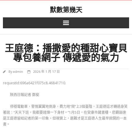
Skip
默數第幾天
to
content
王庭德：播撒愛的種甜心寶貝
專包養網子 傳遞愛的氣力
By
admin
2026 年 1 月 17 日
requestId:696a6421f075c8.46841710.
陜西日報記者 鄭斐
停穩電動車，警惕翼翼地側身，費力地“爬”上3個臺階，王庭德這才轉過身笑
著說：“天天下班，我都要錘煉一下身材。”1月5日，在安康市藏書樓，悲觀豁達
是王庭德留給記者的第一印象。但現實上，磨難才是王庭德人生最早掀開的一本
書。