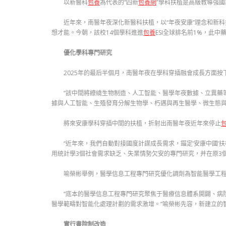
以新醫科
包養
為代表的“四新
包養網
”學科扶植是高級教導強國
近年來，南醫年夜深化新醫科扶植，以“年夜安康”理念和新
想才能。今朝，該校14個學科進進
包養
ESI全球排名前1%，此
優化學科專門研究
2025年的最后半個月，南醫年夜在學科穿插融會成長方面按
“該中間將繚繞生物制造、人工智能、醫學年夜數據、立異藥
據與人工智能、生殖發育分解生物學、朽邁與再生醫學、微生態與
將來安康學科穿插中間的扶植，折射出南醫年夜近年來停止
“近年來，我們自動對接國度計謀成長需求，錨定‘安康中國’
用統計學3個社會需求缺乏、失業情勢欠安的專門研究，并在原3
喻榮彬舉例，醫學信息工程專門研究優化調劑為智能醫學工
“底本的醫學信息工程專門研究聚焦于醫療信息體系開闢、病
醫學範疇對智能化處理計劃的需求激增。”喻榮彬先容，新建立的
實行書院制改造