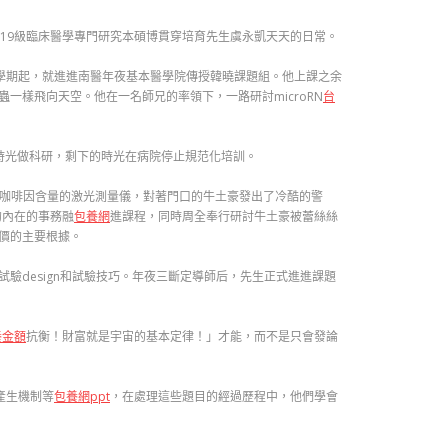
019級臨床醫學專門研究本碩博貫穿培育先生虞永凱天天的日常。
學期起，就進進南醫年夜基本醫學院傳授韓曉課題組。他上課之余
一樣飛向天空。他在一名師兄的率領下，一路研討microRN
台
時光做科研，剩下的時光在病院停止規范化培訓。
量咖啡因含量的激光測量儀，對著門口的牛土豪發出了冷酷的警
的內在的事務融
包養網
進課程，同時周全奉行研討牛土豪被蕾絲絲
價的主要根據。
design和試驗技巧。年夜三斷定導師后，先生正式進進課題
養金額
抗衡！財富就是宇宙的基本定律！」才能，而不是只會發論
產生機制等
包養網ppt
，在處理這些題目的經過歷程中，他們學會