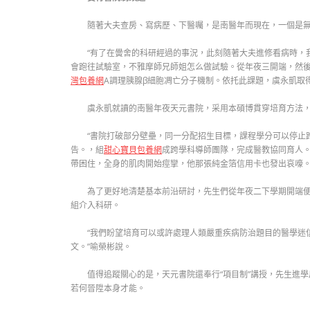
隨著大夫查房、寫病歷、下醫囑，是南醫年而現在，一個是
“有了在黌舍的科研經過的事況，此刻隨著大夫進修看病時，
會跑往試驗室，不雅摩師兄師姐怎么做試驗。從年夜三開端，然
灣包養網
A調理胰腺β細胞凋亡分子機制。依托此課題，虞永凱取得
虞永凱就讀的南醫年夜天元書院，采用本碩博貫穿培育方法，
“書院打破部分壁壘，同一分配招生目標，課程學分可以停止
告。，組
甜心寶貝包養網
成跨學科導師團隊，完成醫教協同育人。
帶困住，全身的肌肉開始痙攣，他那張純金箔信用卡也發出哀嚎
為了更好地清楚基本前沿研討，先生們從年夜二下學期開端便
組介入科研。
“我們盼望培育可以或許處理人類嚴重疾病防治題目的醫學迷
文。”喻榮彬說。
值得追蹤關心的是，天元書院還奉行“項目制”講授，先生進
若何晉陞本身才能。