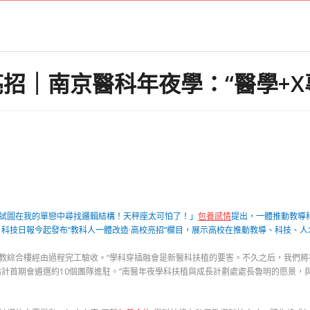
亮招｜南京醫科年夜學：“醫學+X
試圖在我的單戀中尋找邏輯結構！天秤座太可怕了！」
包養感情
提出，一體推動教導
科技日報今起發布“教科人一體改造·高校亮招”欄目，展示高校在推動教導、科技、人
科教綜合樓經由過程完工驗收。“學科穿插融會是新醫科扶植的要害。不久之后，我們
計首期會遴選約10個團隊進駐。”南醫年夜學科扶植與成長計劃處處長魯明的愿景，