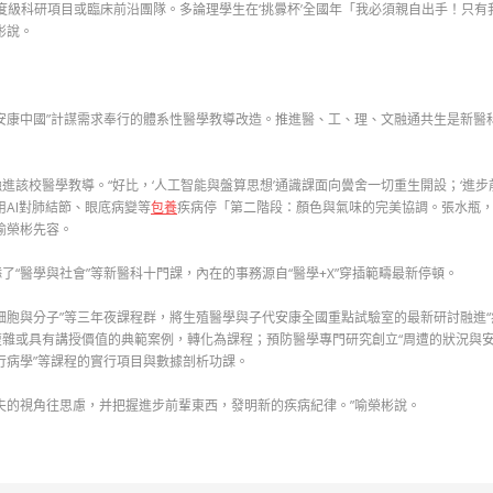
度級科研項目或臨床前沿團隊。多論理學生在‘挑釁杯’全國年「我必須親自出手！只有
彬說。
安康中國”計謀需求奉行的體系性醫學教導改造。推進醫、工、理、文融通共生是新醫
該校醫學教導。“好比，‘人工智能與盤算思想’通識課面向黌舍一切重生開設；‘進步
用AI對肺結節、眼底病變等
包養
疾病停「第二階段：顏色與氣味的完美協調。張水瓶
喻榮彬先容。
了“醫學與社會”等新醫科十門課，內在的事務源自“醫學+X”穿插範疇最新停頓。
細胞與分子”等三年夜課程群，將生殖醫學與子代安康全國重點試驗室的最新研討融進“
雜或具有講授價值的典範案例，轉化為課程；預防醫學專門研究創立“周遭的狀況與安
行病學”等課程的實行項目與數據剖析功課。
夫的視角往思慮，并把握進步前輩東西，發明新的疾病紀律。”喻榮彬說。