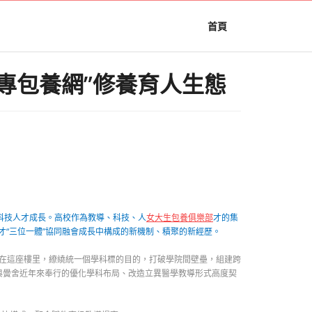
首頁
專包養網”修養育人生態
科技人才成長。高校作為教導、科技、人
女大生包養俱樂部
才的集
才“三位一體”協同融會成長中構成的新機制、積聚的新經歷。
將在這座樓里，繚繞統一個學科標的目的，打破學院間壁壘，組建跨
與黌舍近年來奉行的優化學科布局、改造立異醫學教導形式高度契