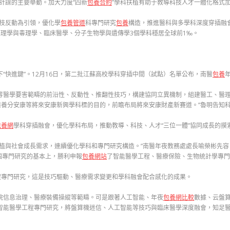
計謀的主要舉動。加大力度“四新
包養合約
”學科扶植有助于教導科技人才一體化格式
科技反動為引領，優化學
包養管道
科專門研究
包養
構造，推進醫科與多學科深度穿插融
中藥理學與毒理學、臨床醫學、分子生物學與遺傳學3個學科穩居全球前1‰。
下“快進鍵”。12月16日，第二批江蘇高校學科穿插中間（試點）名單公布，南醫
包養
等醫學要害範疇的前沿性、反動性、推翻性技巧，構建協同立異機制，組建醫工、醫理
養分安康等將來安康新興學科標的目的，前瞻布局將來安康財產新賽道。”魯明告知
包養網
學科穿插融會，優化學科布局，推動教導、科技、人才“三位一體”協同成長的摸
扶植與社會成長需求，連續優化學科和專門研究構造。”南醫年夜教務處處長喻榮彬先容
個專門研究的基本上，勝利申報
包養網站
了智能醫學工程、醫療保險、生物統計學專門
程專門研究，這是技巧驅動、醫療需求變更和學科融會配合感化的成果。
院信息治理、醫療裝備操縱等範疇。可是跟著人工智能、年夜
包養網比較
數據、云盤
智能醫學工程專門研究，將盤算機迷信、人工智能等技巧與臨床醫學深度融會，知足醫