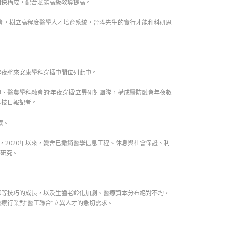
加快構成，配合賦能高級教導提高。
會，樹立高程度醫學人才培育系統，晉陞先生的實行才能和科研思
年夜將來安康學科穿插中間位列此中。
、醫農學科融會的‘年夜穿插’立異研討團隊，構成醫防融會年夜數
科技日報記者。
索。
，2020年以來，黌舍已撤銷醫學信息工程、休息與社會保證、利
研究。
算等技巧的成長，以及生齒老齡化加劇、醫療資本分布絕對不均，
療行業對“醫工聯合”立異人才的急切需求。