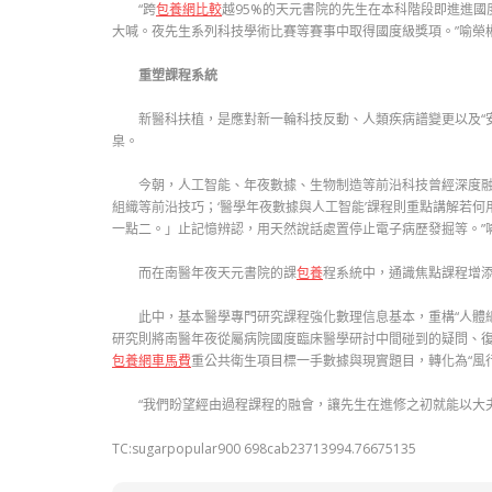
“跨
包養網比較
越95%的天元書院的先生在本科階段即進進國
大喊。夜先生系列科技學術比賽等賽事中取得國度級獎項。”喻榮
重塑課程系統
新醫科扶植，是應對新一輪科技反動、人類疾病譜變更以及“
臬。
今朝，人工智能、年夜數據、生物制造等前沿科技曾經深度融進
組織等前沿技巧；‘醫學年夜數據與人工智能’課程則重點講解若何
一點二。」止記憶辨認，用天然說話處置停止電子病歷發掘等。”
而在南醫年夜天元書院的課
包養
程系統中，通識焦點課程增添
此中，基本醫學專門研究課程強化數理信息基本，重構“人體
研究則將南醫年夜從屬病院國度臨床醫學研討中間碰到的疑問、復
包養網車馬費
重公共衛生項目標一手數據與現實題目，轉化為“風
“我們盼望經由過程課程的融會，讓先生在進修之初就能以大
TC:sugarpopular900 698cab23713994.76675135