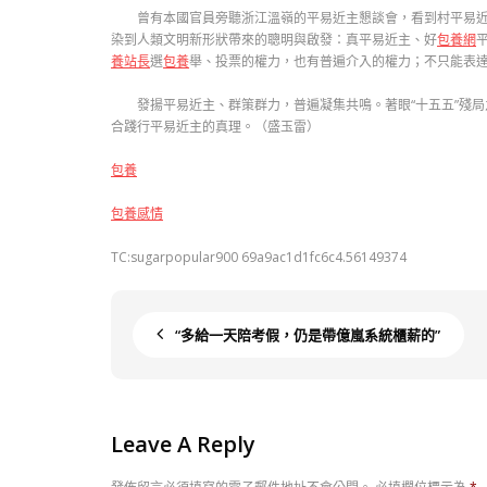
曾有本國官員旁聽浙江溫嶺的平易近主懇談會，看到村平易近
染到人類文明新形狀帶來的聰明與啟發：真平易近主、好
包養網
養站長
選
包養
舉、投票的權力，也有普遍介入的權力；不只能表
發揚平易近主、群策群力，普遍凝集共鳴。著眼“十五五”殘
合踐行平易近主的真理。（盛玉雷）
包養
包養感情
TC:sugarpopular900 69a9ac1d1fc6c4.56149374
“多給一天陪考假，仍是帶億嵐系統櫃薪的”
Leave A Reply