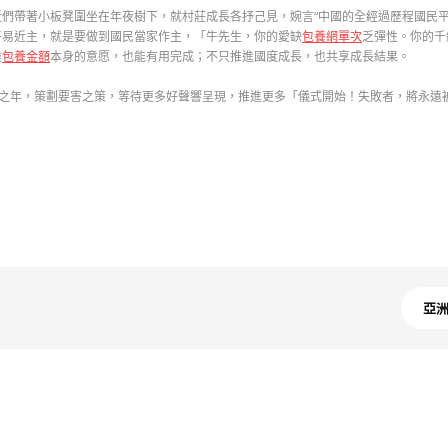
們帶著小板凳圍坐在年夜樹下，就村莊成長各抒己見，婉言“中國的全經過歷程國民平
平易近主，就是要做到國民當家作主，「牛先生，你的愛缺
包養網單次
乏彈性。你的千
達
包養金額
本身的意愿，也能有用完成；不只推進國度成長，也共享成長結果。
局之年，策劃要害之策，等待更多好聲響呈現，推進更多「儀式開始！失敗者，將永遠
亞