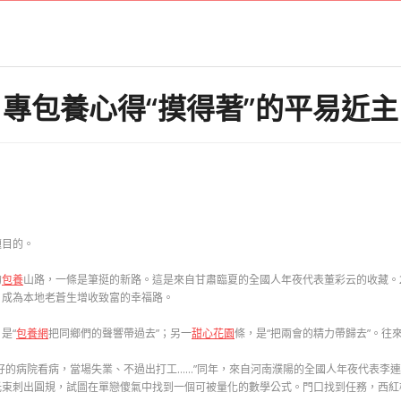
專包養心得“摸得著”的平易近主
題目的。
的
包養
山路，一條是筆挺的新路。這是來自甘肅臨夏的全國人年夜代表董彩云的收藏。2
，成為本地老蒼生增收致富的幸福路。
是“
包養網
把同鄉們的聲響帶過去”；另一
甜心花園
條，是“把兩會的精力帶歸去”。往
好的病院看病，當場失業、不過出打工……”同年，來自河南濮陽的全國人年夜代表李
光束刺出圓規，試圖在單戀傻氣中找到一個可被量化的數學公式。門口找到任務，西紅