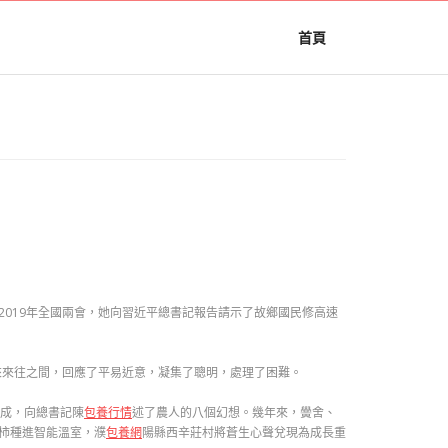
首頁
019年全國兩會，她向習近平總書記報告請示了故鄉國民修高速
來來往之間，回應了平易近意，凝集了聰明，處理了困難。
連成，向總書記陳
包養行情
述了農人的八個幻想。幾年來，黌舍、
柿種進智能溫室，濮
包養網
陽縣西辛莊村將蒼生心聲兌現為成長重