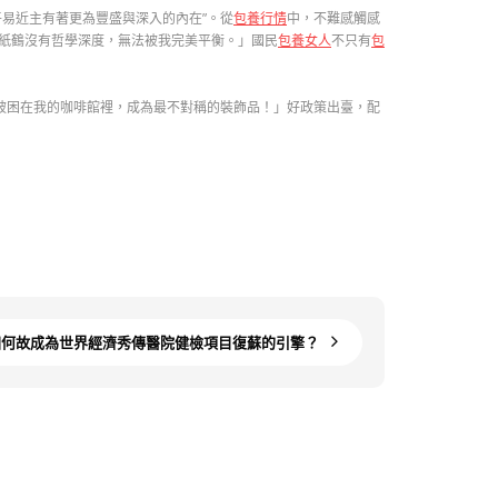
易近主有著更為豐盛與深入的內在”。從
包養行情
中，不難感觸感
紙鶴沒有哲學深度，無法被我完美平衡。」國民
包養女人
不只有
包
被困在我的咖啡館裡，成為最不對稱的裝飾品！」好政策出臺，配
洲何故成為世界經濟秀傳醫院健檢項目復蘇的引擎？