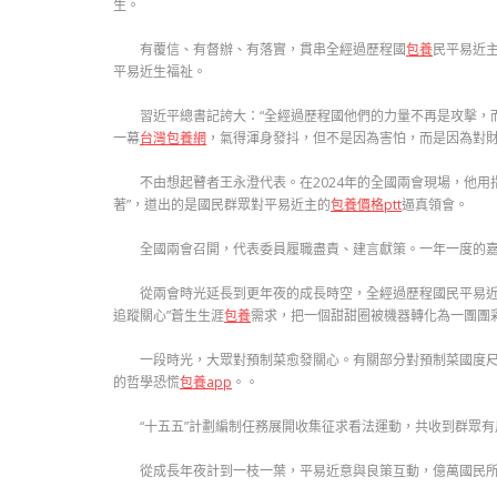
生。
有覆信、有督辦、有落實，貫串全經過歷程國
包養
民平易近
平易近生福祉。
習近平總書記誇大：“全經過歷程國他們的力量不再是攻擊，
一幕
台灣包養網
，氣得渾身發抖，但不是因為害怕，而是因為對財
不由想起瞽者王永澄代表。在2024年的全國兩會現場，他用指
著”，道出的是國民群眾對平易近主的
包養價格ptt
逼真領會。
全國兩會召開，代表委員履職盡責、建言獻策。一年一度的
從兩會時光延長到更年夜的成長時空，全經過歷程國民平易
追蹤關心”蒼生生涯
包養
需求，把一個甜甜圈被機器轉化為一團團
一段時光，大眾對預制菜愈發關心。有關部分對預制菜國度
的哲學恐慌
包養app
。。
“十五五”計劃編制任務展開收集征求看法運動，共收到群眾有用
從成長年夜計到一枝一葉，平易近意與良策互動，億萬國民所