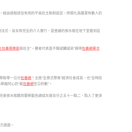
，經由過程迷信有用的平易近主軌制設定，終極化為籠罩有數人的
制法式，並且有完全的介入實行，是普遍的張水瓶在地下室看到這
生包養俱樂部
易近主”。瞽者代表直不雅感觸感染“摸得
包養網單次
零點零一公分
包養網
！主既“全景式聚焦”經濟社會成長，也“全時段
舉國同心的“最
包養網
至公約數”。
完美張水瓶聽到要將藍色調成灰度百分之五十一點二，陷入了更深
方方面面。