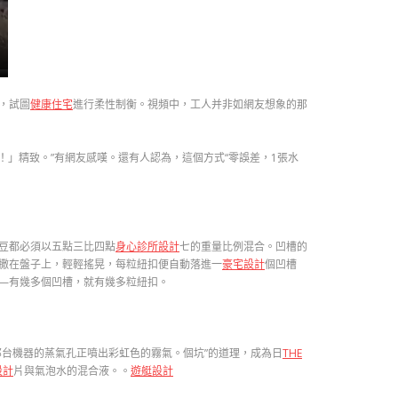
，試圖
健康住宅
進行柔性制衡。視頻中，工人并非如網友想象的那
！」精致。”有網友感嘆。還有人認為，這個方式“零誤差，1張水
豆都必須以五點三比四點
身心診所設計
七的重量比例混合。凹槽的
撒在盤子上，輕輕搖晃，每粒紐扣便自動落進一
豪宅設計
個凹槽
—有幾多個凹槽，就有幾多粒紐扣。
台機器的蒸氣孔正噴出彩虹色的霧氣。個坑”的道理，成為日
THE
設計
片與氣泡水的混合液。。
遊艇設計