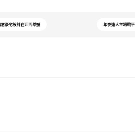
I俱意豪宅設計在江西舉辦
年夜連人主場戰平海