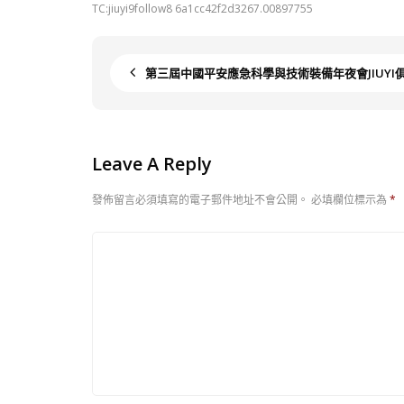
TC:jiuyi9follow8 6a1cc42f2d3267.00897755
第三屆中國平安應急科學與技術裝備年夜會JIUY
Leave A Reply
發佈留言必須填寫的電子郵件地址不會公開。
必填欄位標示為
*