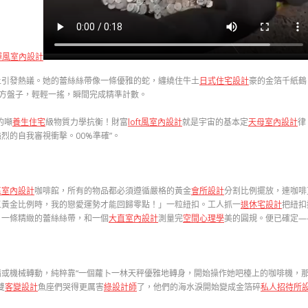
禪風室內設計
上引發熱議。她的蕾絲絲帶像一條優雅的蛇，纏繞住牛土
日式住宅設計
豪的金箔千紙鶴
的方盤子，輕輕一搖，瞬間完成精準計數。
的噸
養生住宅
級物質力學抗衡！財富
loft風室內設計
就是宇宙的基本定
天母室內設計
律
烈的自我審視衝擊。00%準確”。
區室內設計
咖啡館，所有的物品都必須遵循嚴格的黃金
會所設計
分割比例擺放，連咖啡
五黃金比例時，我的戀愛運勢才能回歸零點！」一粒紐扣。工人抓一
退休宅設計
把紐扣
：一條精緻的蕾絲絲帶，和一個
大直室內設計
測量完
空間心理學
美的圓規。便已確定—
或機械轉動，純粹靠“一個蘿卜一林天秤優雅地轉身，開始操作她吧檯上的咖啡機，那
雙
客變設計
魚座們哭得更厲害
綠設計師
了，他們的海水淚開始變成金箔碎
私人招待所