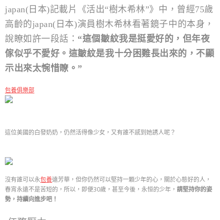
japan(日本)記載片《活出“樹木希林”》中，曾經75歲
高齡的japan(日本)演員樹木希林看著鏡子中的本身，
說瞭如許一段話：
“這個皺紋我是挺愛好的，但年夜
傢似乎不愛好。這皺紋是我十分困難長出來的，不顯
示出來太惋惜瞭。”
包養俱樂部
這位美國的白發奶奶，仍然活得像少女，又有誰不感到她誘人呢？
沒有誰可以永
包養
遠芳華，但你仍然可以堅持一顆少年的心，關於心態好的人，
春宵永遠不是苦短的，所以，即便30歲，甚至今後，永恒的少年，
請
堅持你的姿
勢，持續向進步吧！