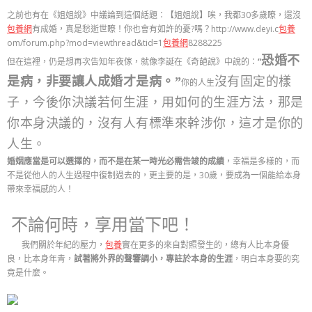
之前也有在《姐姐說》中議論到這個話題：【姐姐說】唉，我都30多歲瞭，還沒
包養網
有成婚，真是愁逝世瞭！你也會有如許的憂?嗎？http://www.deyi.c
包養
om/forum.php?mod=viewthread&tid=1
包養網
8288225
恐婚不
但在這裡，仍是想再次告知年夜傢，就像李誕在《奇葩說》中說的：
“
是病，非要讓人成婚才是病。
”
沒有固定的樣
你的
人生
子，今後你決議若何生涯，用如何的生涯方法，那是
你本身決議的，沒有人有標準來幹涉你，這才是你的
人生。
婚姻應當是可以選擇的，而不是在某一時光必需告竣的成績
，幸福是多樣的，而
不是從他人的人生過程中復制過去的，更主要的是，30歲，要成為一個能給本身
帶來幸福感的人！
不論何時，享用當下吧！
我們關於年紀的壓力，
包養
實在更多的來自對照發生的，總有人比本身優
良，比本身年青，
試著將外界的聲響調小，專註於本身的生涯
，明白本身要的究
竟是什麼。