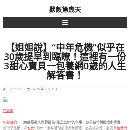
Skip
默數第幾天
to
content
【姐姐說】“中年危機”似乎在
30歲提早到臨瞭！這裡有一份
3甜心寶貝一包養網0歲的人生
解答書！
By
admin
2025 年 6 月 11 日
包養網
包養合約
30歲是被人們界說為“而立之年”的年事，似乎被付與瞭太多寄意，
就似乎是第二次
包養
“成年”，意味著你必需長年夜瞭、必需成熟瞭、必需單
包養網