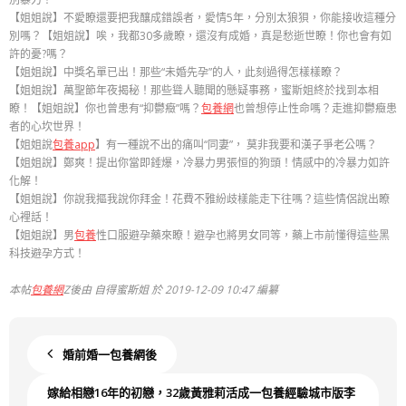
【姐姐說】不愛瞭還要把我釀成錯誤者，愛情5年，分別太狼狽，你能接收這種分
別嗎？
【姐姐說】唉，我都30多歲瞭，還沒有成婚，真是愁逝世瞭！你也會有如
許的憂?嗎？
【姐姐說】中獎名單已出！那些“未婚先孕”的人，此刻過得怎樣樣瞭？
【姐姐說】萬聖節年夜揭秘！那些聳人聽聞的懸疑事務，蜜斯姐終於找到本相
瞭！【姐姐說】你也曾患有“抑鬱癥”嗎？
包養網
也曾想停止性命嗎？走進抑鬱癥患
者的心坎世界！
【姐姐說
包養app
】有一種說不出的痛叫“同妻”， 莫非我要和漢子爭老公嗎？
【姐姐說】鄭爽！提出你當即錘爆，冷暴力男張恒的狗頭！情感中的冷暴力如許
化解！
【姐姐說】你說我摳我說你拜金！花費不雅紛歧樣能走下往嗎？這些情侶說出瞭
心裡話！
【姐姐說】男
包養
性口服避孕藥來瞭！避孕也將男女同等，藥上市前懂得這些黑
科技避孕方式！
本帖
包養網
Z後由 自得蜜斯姐 於 2019-12-09 10:47 編纂
婚前婚一包養網後
嫁給相戀16年的初戀，32歲黃雅莉活成一包養經驗城市版李