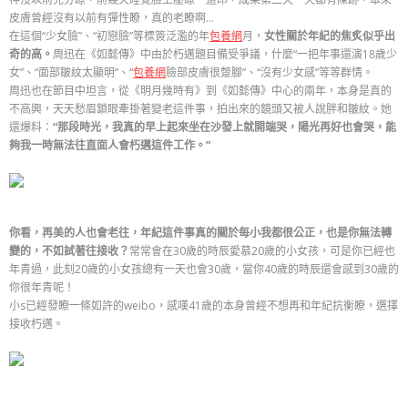
皮膚曾經沒有以前有彈性瞭，真的老瞭啊…
在這個“少女臉”、“初戀臉”等標簽泛濫的年
包養網
月，
女性關於年紀的焦炙似乎出
奇的高。
周迅在《如懿傳》中由於朽邁題目備受爭議，什麼“一把年事還演18歲少
女”、“面部皺紋太顯明”、“
包養網
臉部皮膚很蹩腳”、“沒有少女感”等等群情。
周迅也在節目中坦言，從《明月幾時有》到《如懿傳》中心的兩年，本身是真的
不高興，天天愁眉鎖眼牽掛著變老這件事，拍出來的鏡頭又被人說胖和皺紋。她
還爆料：
“那段時光，我真的早上起來坐在沙發上就開端哭，陽光再好也會哭，能
夠我一時無法往直面人會朽邁這件工作。”
你看，再美的人也會老往，年紀這件事真的關於每小我都很公正，也是你無法轉
變的，不如試著往接收？
常常會在30歲的時辰愛慕20歲的小女孩，可是你已經也
年青過，此刻20歲的小女孩總有一天也會30歲，當你40歲的時辰還會感到30歲的
你很年青呢！
小s已經發瞭一條如許的weibo，感嘆41歲的本身曾經不想再和年紀抗衡瞭，選擇
接收朽邁。