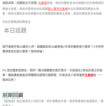
測試成果：回應版主可見哦~
包養網
旅客，假如你要檢查本帖暗藏內在的事務請回
應版主旅客，假如你要檢查本帖暗藏
甜心寶貝包養網
內在的事務請回應版主旅
客，假如你要檢查本帖暗藏內在的事務請回應版主旅客，假如你要檢查本帖暗藏
內在的事務請回應版主
本日話題
部門曾經步進30歲的人們，
感觸感染到30歲事後Z年夜的變更是什麼呢？
Z令你們
覺得焦炙的是什麼呢？
接待評論！
PS:添加蜜斯姐微信，我們一路切磋戀愛的風花雪月，分送朋友Z狗血的真正的故
事。
還無機會進進自得獨傢的感情交通群哦，外面良多小哥哥蜜斯
包養網
姐，一
路來玩吧！
前
期
回
顧
【姐姐說】她在被男友5次毆打後，終於做瞭這件事！揭穿傢暴者的偽善臉孔，闊
別暴力！