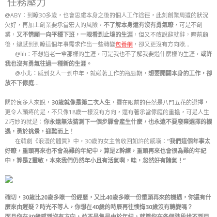
任務壓力
@ABY：到瞭30多歲，也會思慮本身之後的個人工作途徑，此刻創業周遭的狀況
欠好，再加上創業要承當宏大的風險，
不了解本身還有沒有勇氣瞭
，可是不創
業，
又不情願一向平穩下班，一眼看到止境的生涯
，但又不敢說辭就辭，瞻前顧
後，總感到到瞭這個年事需求作出一些轉變
包養網
，卻又更沒有方向瞭…
@lili：不想過老一輩那樣的生涯，可是我也不了解我要過什麼樣的生涯，
或許
我也沒有勇氣往過一種新的生涯。
@小北：感到女人一到中年，就碰著工作的瓶頸期，
想要開闢本身的工作，卻
放不下傢庭…
關於良多人來說，
30歲就像是第二次人生
，擺在眼前的任然是八門五花的選擇，
更令人頭疼的是，不只像18歲一樣沒有方向，還有著承當傢庭的重擔，可是人生
Z巧妙的就是：
你永遠無法猜測下一個步驟會產生什麼，也永遠不要廢棄選擇的機
遇，勇於挑釁，迎難而上！
在韓劇《浪漫的體質》中，30歲的女主曾收回如許的感嘆：
“我們這個年事太
好瞭，重頭再來也不會為難的年紀中，算是Z幹練，重頭再來也會很為難的年紀
中，算是Z靈敏，本來我們仍然年小且有活氣啊，哇，忽然好有賭氣！”
確切，30歲比20歲多瞭一份經歷，又比40歲多瞭一份重頭再來的機遇，你還有什
麼來由遲疑？時光不等人，你想在40歲的時辰再往懊悔30歲沒有轉變嗎？
而且你在30歲感到沒有方向，並不是隻是由於年紀，就算你在各個階段找不到目