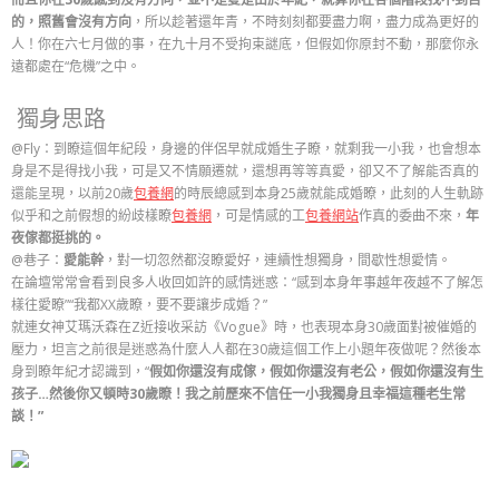
的，照舊會沒有方向
，所以趁著還年青，不時刻刻都要盡力啊，盡力成為更好的
人！你在六七月做的事，在九十月不受拘束謎底，但假如你原封不動，那麼你永
遠都處在“危機”之中。
獨身思路
@Fly：到瞭這個年紀段，身邊的伴侶早就成婚生子瞭，就剩我一小我，也會想本
身是不是得找小我，可是又不情願遷就，還想再等等真愛，卻又不了解能否真的
還能呈現，以前20歲
包養網
的時辰總感到本身25歲就能成婚瞭，此刻的人生軌跡
似乎和之前假想的紛歧樣瞭
包養網
，可是情感的工
包養網站
作真的委曲不來，
年
夜傢都挺挑的。
@巷子：
愛能幹
，對一切忽然都沒瞭愛好，連續性想獨身，間歇性想愛情。
在論壇常常會看到良多人收回如許的感情迷惑：“感到本身年事越年夜越不了解怎
樣往愛瞭”“我都XX歲瞭，要不要讓步成婚？”
就連女神艾瑪沃森在Z近接收采訪《Vogue》時，也表現本身30歲面對被催婚的
壓力，坦言之前很是迷惑為什麼人人都在30歲這個工作上小題年夜做呢？然後本
身到瞭年紀才認識到，“
假如你還沒有成傢，假如你還沒有老公，假如你還沒有生
孩子…然後你又頓時30歲瞭！我之前歷來不信任一小我獨身且幸福這種老生常
談！”