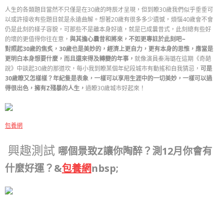
人生的各類題目當然不只僅是在30歲的時辰才呈現，但到瞭30歲我們似乎垂垂可
以或許接收有些題目就是永遠曲解。想著20歲有很多多少遺憾，煩惱40歲會不會
仍是此刻的樣子容貌，可那些不是離本身好遠，就是已成曩昔式，此刻總有些好
的壞的更值得你往在意，
與其擔心曩昔和將來，不如更專註於此刻吧~
對照起30歲的焦炙，30歲也是美妙的，經濟上更自力，更有本身的思惟，應當是
更明白本身想要什麼，而且還來得及轉變的年事，
就像演員秦海璐在這期《奇葩
說》中談起30歲的那道坎，每小我到瞭某個年紀段城市有動搖和自我猜忌，
可是
30歲瞭又怎樣樣？年紀隻是表象，一樣可以享用生涯中的一切美妙，
一樣可以過
得很出色，擁有Z殘暴的人生，
過瞭30歲城市好起來！
包養網
興趣測試
哪個景致Z讓你陶醉？測12月你會有
什麼好運？&
包養網
nbsp;