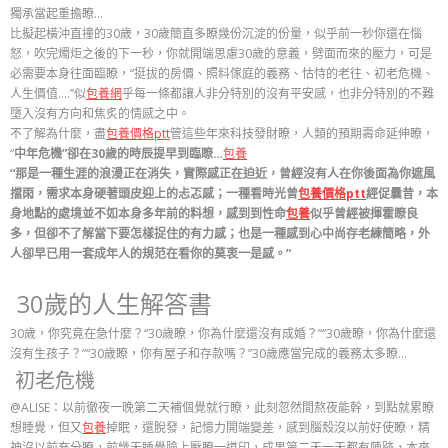
獨承當起重擔瞭…
比擬起橫沖直撞的30歲，30歲簡直多瞭幾份沉淀的份量，似乎前一秒你還在惱
怒，吹完燭炬之後的下一秒，你就開端思慮30歲的意義，劈面而來的壓力，可是
必需要本身往面臨瞭，
“挺拔的房價、照料傢庭的義務、怙恃的老往、初老危機、
人生價值….”似
包養網
乎每一條都讓人非分特別的沒有平安感，也非分特別的不難
墮入沒有方向和焦炙的情感之中。
不了解為什麼，盡
包養價格ptt
管這些年來科技發財瞭，人類的預期壽命延伸瞭，
“
中年危機”卻在30歲的時辰提早到臨瞭…
包養
“那是一種生涯的浪漫正在消失，實際感正在迫近，曾經沒有人在你後面為你遮風
擋雨，需求本身硬著頭皮迎上的忐忑感；一種看時光曾
包養價格ptt
經促曩昔，本
身地點的處境並不如本身多年前的料想，感到到性命
包養
似乎曾經被揮霍瞭良
多，但卻不了解當下要怎樣捉住的有力感；也是一種感到心中尚存老練簡略，外
人卻早已用一套成年人的規范在看你的莫衷一是感。”
30歲的人生解答書
30歲，你究竟在急什麼？
“30歲瞭，你為什麼還沒有成婚？”
“30歲瞭，你為什麼還
沒有生孩子？”
“30歲瞭，你有屋子和存款嗎？”
30歲應當完成的義務太多瞭…
初老危機
@ALISE：以前徹夜一晚第二天補個覺就行瞭，此刻忽然間熬夜能幹，到點就累瞭
想睡覺，但又
包養
掉眠，還脫發，記憶力開端變差，感到腦殼沒以前好使瞭，精
神沒以前充分瞭，前幾天睡覺臉上壓瞭一道印，成果第二天一天都有陳跡，本來